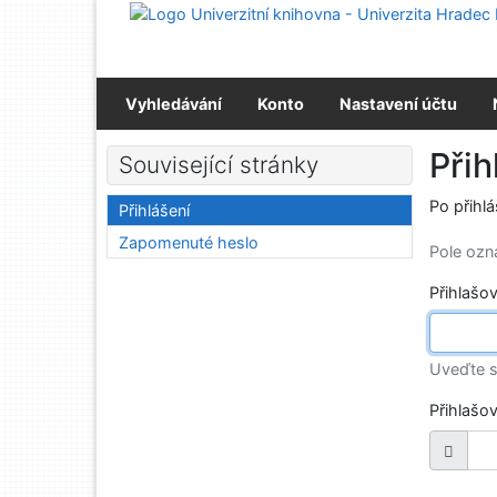
Přejít na obsah
Přejít na menu
Prohlášení o webové přístupnosti
Vyhledávání
Konto
Nastavení účtu
Přih
Související stránky
Po přihl
Přihlášení
Zapomenuté heslo
Pole oz
Přihlašo
Uveďte s
Přihlašo