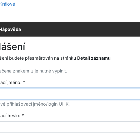
Nápověda
lášení
ášení budete přesměrován na stránku
Detail záznamu
načena znakem
je nutné vyplnit.
vací jméno:
*
vé přihlašovací jméno/login UHK.
vací heslo:
*