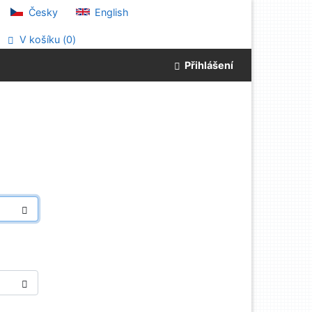
Česky
English
V košíku (
0
)
Přihlášení