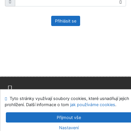
Přihlásit se
Tyto stránky využívají soubory cookies, které usnadňují jejich
Mapa stránek
Přístupnost
Soukromí
prohlížení. Další informace o tom
jak používáme cookies
.
Modul OpenSearch
Napište nám
Nastavení cookies
Přijmout vše
Univerzitní knihovna - Univerzita Hradec Králové
Nastavení
©1993-2026
IPAC
v.4.8.63a
-
Cosmotron Bohemia, s.r.o.