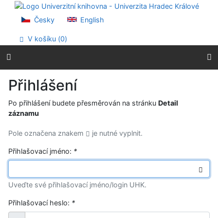
Přejít na obsah
Přejít na menu
Česky
English
Prohlášení o webové přístupnosti
V košíku (
0
)
Přihlášení
Po přihlášení budete přesměrován na stránku
Detail
záznamu
Pole označena znakem
je nutné vyplnit.
Přihlašovací jméno:
*
Uveďte své přihlašovací jméno/login UHK.
Přihlašovací heslo:
*