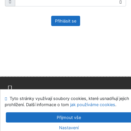
Přihlásit se
Tyto stránky využívají soubory cookies, které usnadňují jejich
Mapa stránek
Přístupnost
Soukromí
prohlížení. Další informace o tom
jak používáme cookies
.
Modul OpenSearch
Napište nám
Nastavení cookies
Přijmout vše
Univerzitní knihovna - Univerzita Hradec Králové
Nastavení
©1993-2026
IPAC
v.4.8.63a
-
Cosmotron Bohemia, s.r.o.