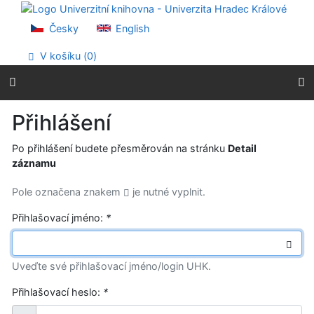
Přejít na obsah
Přejít na menu
Česky
English
Prohlášení o webové přístupnosti
V košíku (
0
)
Přihlášení
Po přihlášení budete přesměrován na stránku
Detail
záznamu
Pole označena znakem
je nutné vyplnit.
Přihlašovací jméno:
*
Uveďte své přihlašovací jméno/login UHK.
Přihlašovací heslo:
*