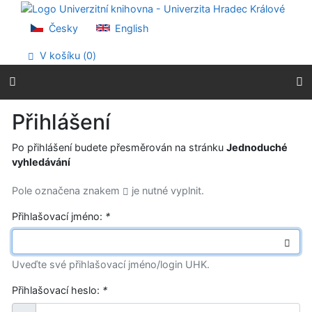
Přejít na obsah
Přejít na menu
Česky
English
Prohlášení o webové přístupnosti
V košíku (
0
)
Přihlášení
Po přihlášení budete přesměrován na stránku
Jednoduché
vyhledávání
Pole označena znakem
je nutné vyplnit.
Přihlašovací jméno:
*
Uveďte své přihlašovací jméno/login UHK.
Přihlašovací heslo:
*