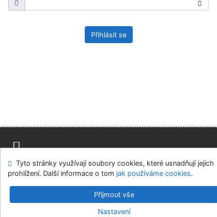
Přihlásit se
Tyto stránky využívají soubory cookies, které usnadňují jejich
Mapa stránek
Přístupnost
Soukromí
prohlížení. Další informace o tom
jak používáme cookies
.
Modul OpenSearch
Napište nám
Nastavení cookies
Přijmout vše
Univerzitní knihovna - Univerzita Hradec Králové
Nastavení
©1993-2026
IPAC
v.4.8.63a
-
Cosmotron Bohemia, s.r.o.