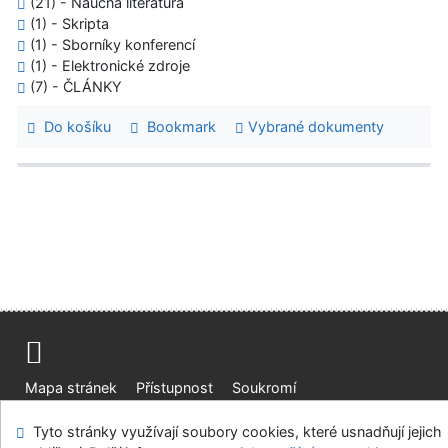
(21) - Naučná literatura
(1) - Skripta
(1) - Sborníky konferencí
(1) - Elektronické zdroje
(7) - ČLÁNKY
Do košíku
Bookmark
Vybrané dokumenty
Mapa stránek
Přístupnost
Soukromí
Modul OpenSearch
Napište nám
Nastavení cookies
Tyto stránky využívají soubory cookies, které usnadňují jejich