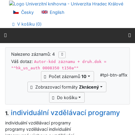
Přejít na obsah
Přejít na menu
Česky
English
Prohlášení o webové přístupnosti
V košíku (
0
)
Výsledky vyhledávání
Nalezeno záznamů: 4
Váš dotaz:
Autor-kód záznamu + druh.dok =
"^hk_us_auth 0008350 t150a^"
#tpl-btn-affix
Počet záznamů
10
Zobrazovací formáty
Zkrácený
Do košíku
individuální vzdělávací programy
1.
individuální vzdělávací programy
programy vzdělávací individuální