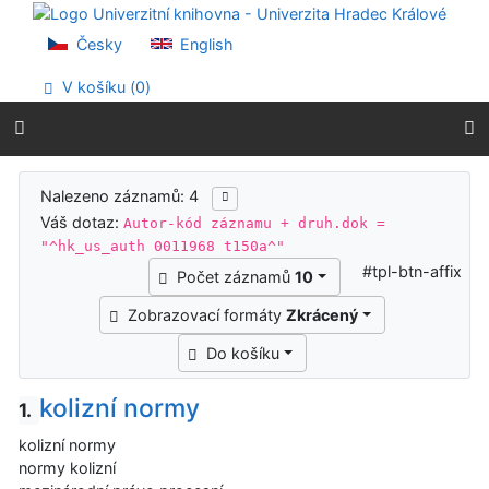
Přejít na obsah
Přejít na menu
Česky
English
Prohlášení o webové přístupnosti
V košíku (
0
)
Výsledky vyhledávání
Nalezeno záznamů: 4
Váš dotaz:
Autor-kód záznamu + druh.dok =
"^hk_us_auth 0011968 t150a^"
#tpl-btn-affix
Počet záznamů
10
Zobrazovací formáty
Zkrácený
Do košíku
kolizní normy
1.
kolizní normy
normy kolizní