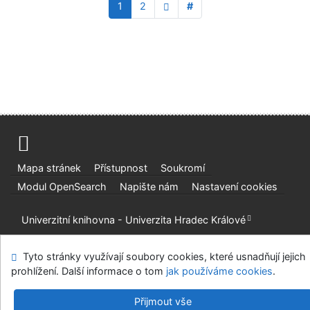
1
2
#
Mapa stránek
Přístupnost
Soukromí
Modul OpenSearch
Napište nám
Nastavení cookies
Univerzitní knihovna - Univerzita Hradec Králové
©1993-2026
IPAC
v.4.8.63a
-
Cosmotron Bohemia, s.r.o.
Tyto stránky využívají soubory cookies, které usnadňují jejich
prohlížení. Další informace o tom
jak používáme cookies
.
Přijmout vše