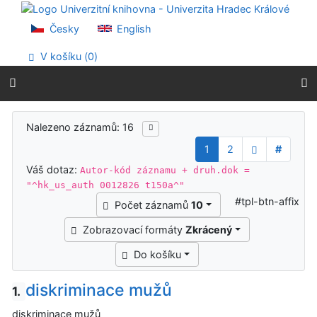
Přejít na obsah
Přejít na menu
Česky
English
Prohlášení o webové přístupnosti
V košíku (
0
)
Výsledky vyhledávání
Nalezeno záznamů: 16
1
2
#
Váš dotaz:
Autor-kód záznamu + druh.dok =
"^hk_us_auth 0012826 t150a^"
#tpl-btn-affix
Počet záznamů
10
Zobrazovací formáty
Zkrácený
Do košíku
diskriminace mužů
1.
diskriminace mužů