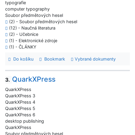
typografie
computer typography
Soubor předmětových hesel
(2) - Soubor předmětových hesel
(12) - Naučná literatura
(2) - Učebnice
(1) - Elektronické zdroje
(1) - ČLÁNKY
Do košíku
Bookmark
Vybrané dokumenty
QuarkXPress
3.
QuarkXPress
QuarkXPress 3
QuarkXPress 4
QuarkXPress 5
QuarkXPress 6
desktop publishing
QuarkXPress
Soubor předmětových hesel