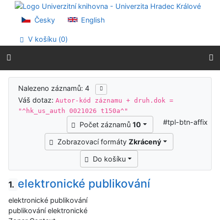
Přejít na obsah
Přejít na menu
Česky
English
Prohlášení o webové přístupnosti
V košíku (
0
)
Výsledky vyhledávání
Nalezeno záznamů: 4
Váš dotaz:
Autor-kód záznamu + druh.dok =
"^hk_us_auth 0021026 t150a^"
#tpl-btn-affix
Počet záznamů
10
Zobrazovací formáty
Zkrácený
Do košíku
elektronické publikování
1.
elektronické publikování
publikování elektronické