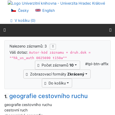
Přejít na obsah
Přejít na menu
Česky
English
Prohlášení o webové přístupnosti
V košíku (
0
)
Výsledky vyhledávání
Nalezeno záznamů: 3
Váš dotaz:
Autor-kód záznamu + druh.dok =
"^hk_us_auth 0025690 t150a^"
#tpl-btn-affix
Počet záznamů
10
Zobrazovací formáty
Zkrácený
Do košíku
geografie cestovního ruchu
1.
geografie cestovního ruchu
cestovní ruch