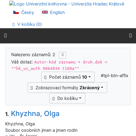
Přejít na obsah
Přejít na menu
Česky
English
Prohlášení o webové přístupnosti
V košíku (
0
)
Výsledky vyhledávání
Nalezeno záznamů: 2
Váš dotaz:
Autor-kód záznamu + druh.dok =
"^hk_us_auth 0064934 t100a^"
#tpl-btn-affix
Počet záznamů
10
Zobrazovací formáty
Zkrácený
Do košíku
Khyzhna, Olga
1.
Khyzhna, Olga
Soubor osobních jmen a jmen rodin