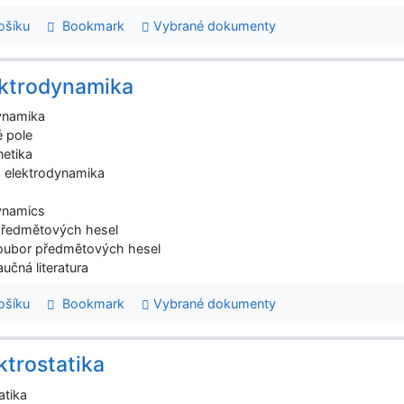
šíku
Bookmark
Vybrané dokumenty
ktrodynamika
ynamika
é pole
netika
 elektrodynamika
ynamics
předmětových hesel
oubor předmětových hesel
aučná literatura
šíku
Bookmark
Vybrané dokumenty
ktrostatika
atika