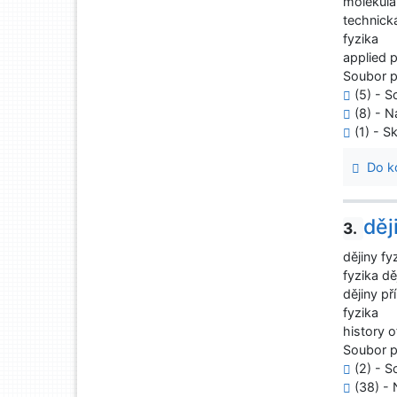
molekulár
technick
fyzika
applied 
Soubor 
(5) - S
(8) - N
(1) - Sk
Do ko
děj
3.
dějiny fy
fyzika dě
dějiny př
fyzika
history o
Soubor 
(2) - S
(38) - 