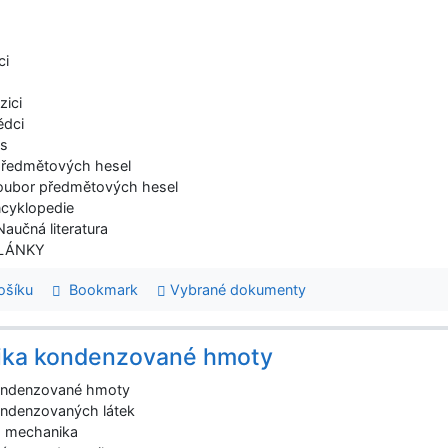
ci
zici
ědci
ts
předmětových hesel
oubor předmětových hesel
ncyklopedie
Naučná literatura
ČLÁNKY
šíku
Bookmark
Vybrané dokumenty
ika kondenzované hmoty
kondenzované hmoty
ondenzovaných látek
á mechanika