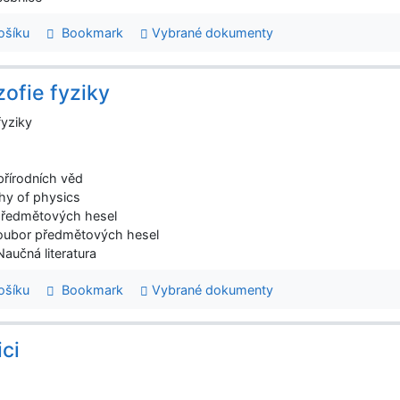
šíku
Bookmark
Vybrané dokumenty
zofie fyziky
fyziky
 přírodních věd
hy of physics
předmětových hesel
oubor předmětových hesel
Naučná literatura
šíku
Bookmark
Vybrané dokumenty
ici