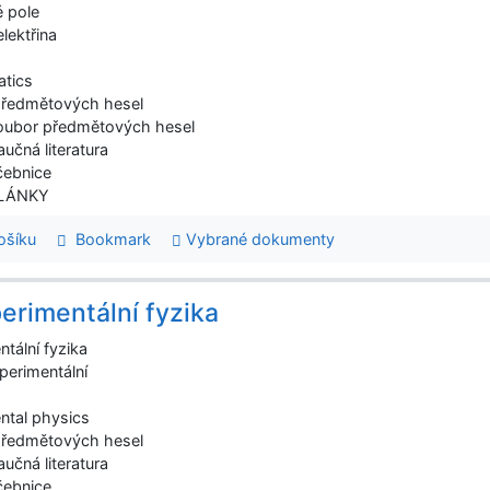
é pole
elektřina
atics
předmětových hesel
oubor předmětových hesel
aučná literatura
čebnice
ČLÁNKY
šíku
Bookmark
Vybrané dokumenty
erimentální fyzika
tální fyzika
perimentální
ntal physics
předmětových hesel
aučná literatura
čebnice