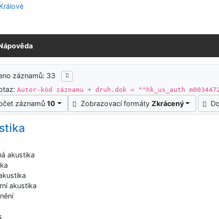
Nápověda
ledky vyhledávání
zeno záznamů: 33
otaz:
Autor-kód záznamu + druh.dok = "^hk_us_auth m003447
očet záznamů
10
Zobrazovací formáty
Zkrácený
Do
stika
ná akustika
ika
akustika
rní akustika
lnění
s