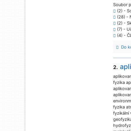
Soubor 
(2) - S
(28) - 
(2) - S
(7) - U
(4) - 
Do ko
apl
2.
aplikova
fyzika a
aplikova
aplikova
environme
fyzika a
fyzikální
geofyzik
hydrofyz