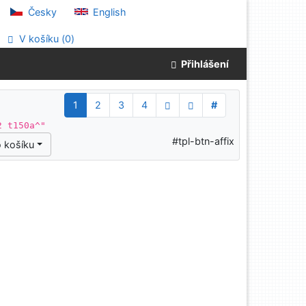
Česky
English
V košíku (
0
)
Přihlášení
1
2
3
4
#
2 t150a^"
#tpl-btn-affix
 košíku