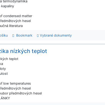
cká termodynamika
 kapaliny
of condensed matter
předmětových hesel
učná literatura
šíku
Bookmark
Vybrané dokumenty
zika nízkých teplot
zkých teplot
ka
loty
utost
of low temperatures
předmětových hesel
oubor předmětových hesel
ČLÁNKY