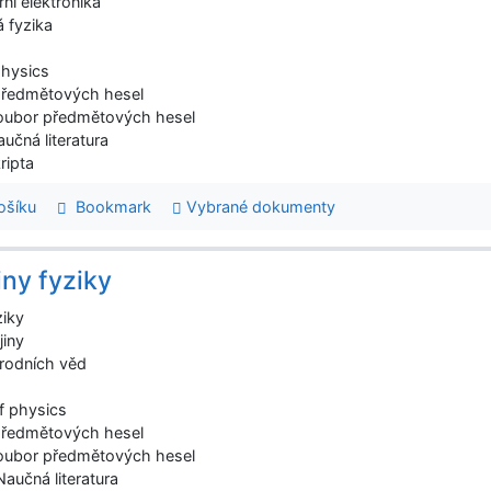
ní elektronika
á fyzika
physics
předmětových hesel
oubor předmětových hesel
aučná literatura
ripta
šíku
Bookmark
Vybrané dokumenty
iny fyziky
ziky
jiny
írodních věd
f physics
předmětových hesel
oubor předmětových hesel
Naučná literatura