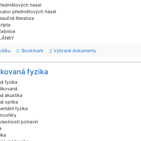
předmětových hesel
oubor předmětových hesel
Naučná literatura
kripta
čebnice
ČLÁNKY
šíku
Bookmark
Vybrané dokumenty
ikovaná fyzika
ná fyzika
plikovaná
ná akustika
ná optika
ntální fyzika
tmosféry
 vlastnosti potravin
a
ika