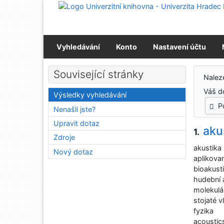
Přejít na obsah
Přejít na menu
Prohlášení o webové přístupnosti
Vyhledávání
Konto
Nastavení účtu
Výs
Související stránky
Nale
Váš d
Výsledky vyhledávání
P
Nenašli jste?
Upravit dotaz
aku
1.
Zdroje
akustika
Nový dotaz
aplikova
bioakust
hudební 
molekulá
stojaté v
fyzika
acoustic