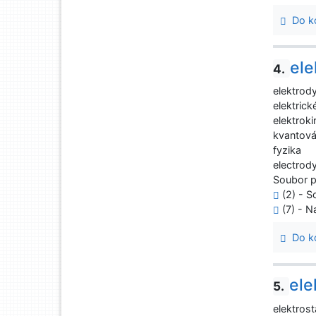
Do ko
ele
4.
elektrod
elektrick
elektroki
kvantová
fyzika
electrod
Soubor 
(2) - S
(7) - N
Do ko
ele
5.
elektrost