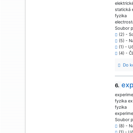
elektrick
statická 
fyzika
electrost
Soubor 
(2) - S
(5) - N
(1) - U
(4) - 
Do ko
exp
6.
experimen
fyzika ex
fyzika
experime
Soubor 
(8) - N
(1) - U