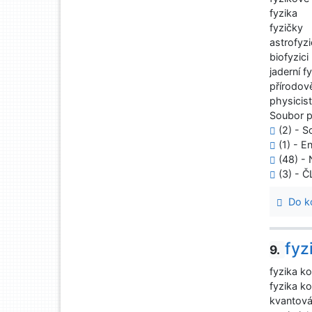
fyzika
fyzičky
astrofyzi
biofyzici
jaderní fy
přírodov
physicis
Soubor 
(2) - S
(1) - E
(48) - 
(3) - 
Do ko
fyz
9.
fyzika 
fyzika k
kvantov