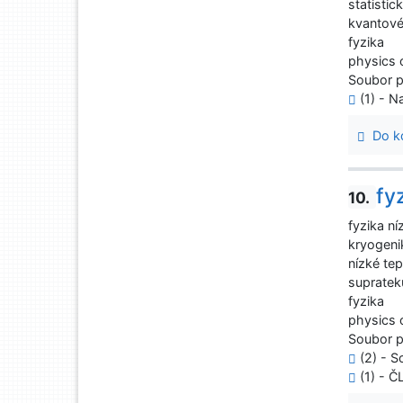
statisti
kvantové
fyzika
physics 
Soubor 
(1) - Na
Do ko
fy
10.
fyzika ní
kryogeni
nízké tep
supratek
fyzika
physics 
Soubor 
(2) - S
(1) - 