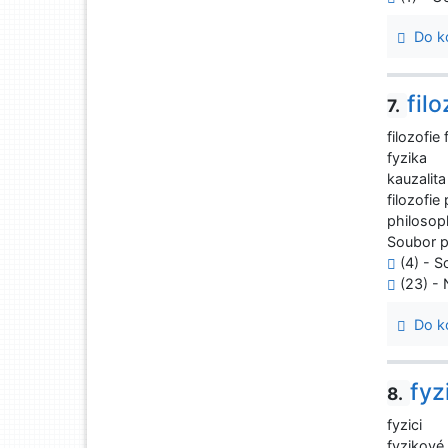
Do ko
filo
7.
filozofie 
fyzika
kauzalita
filozofie
philosop
Soubor 
(4) - S
(23) - 
Do ko
fyz
8.
fyzici
fyzikové