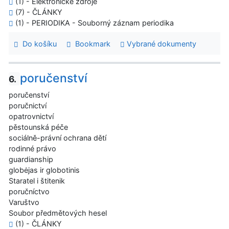
(1) - Elektronické zdroje
(7) - ČLÁNKY
(1) - PERIODIKA - Souborný záznam periodika
Do košíku
Bookmark
Vybrané dokumenty
poručenství
6.
poručenství
poručnictví
opatrovnictví
pěstounská péče
sociálně-právní ochrana dětí
rodinné právo
guardianship
globėjas ir globotinis
Staratel i štitenik
poručníctvo
Varuštvo
Soubor předmětových hesel
(1) - ČLÁNKY