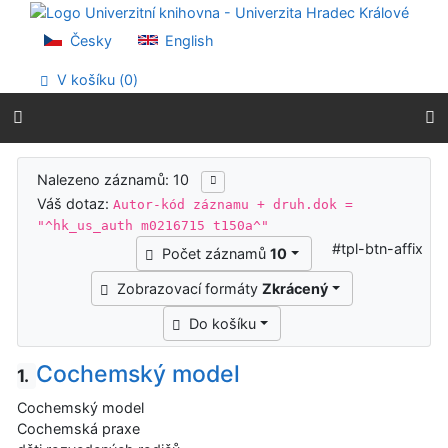
Přejít na obsah
Přejít na menu
Česky
English
Prohlášení o webové přístupnosti
V košíku (
0
)
Výsledky vyhledávání
Nalezeno záznamů: 10
Váš dotaz:
Autor-kód záznamu + druh.dok =
"^hk_us_auth m0216715 t150a^"
#tpl-btn-affix
Počet záznamů
10
Zobrazovací formáty
Zkrácený
Do košíku
Cochemský model
1.
Cochemský model
Cochemská praxe