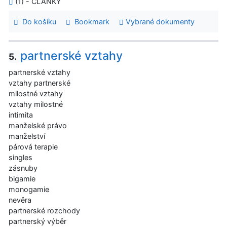
(1) - ČLÁNKY
Do košíku
Bookmark
Vybrané dokumenty
partnerské vztahy
5.
partnerské vztahy
vztahy partnerské
milostné vztahy
vztahy milostné
intimita
manželské právo
manželství
párová terapie
singles
zásnuby
bigamie
monogamie
nevěra
partnerské rozchody
partnerský výběr