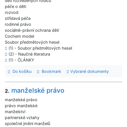
děti rozvedených rodičů
péče o děti
rozvod
střídavá péče
rodinné právo
sociálně-právní ochrana dětí
Cochem model
Soubor předmětových hesel
(1) - Soubor předmětových hesel
(2) - Naučná literatura
(1) - ČLÁNKY
Do košíku
Bookmark
Vybrané dokumenty
manželské právo
2.
manželské právo
právo manželské
manželství
partnerské vztahy
společné jmění manželů