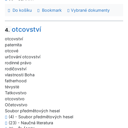
Do košíku
Bookmark
Vybrané dokumenty
otcovství
4.
otcovství
paternita
otcové
určování otcovství
rodinné právo
rodičovství
vlastnosti Boha
fatherhood
tėvystė
Tatkovstvo
otcovstvo
Očetovstvo
Soubor předmětových hesel
(4) - Soubor předmětových hesel
(23) - Naučná literatura