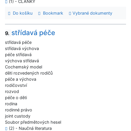
(1) - ČLÁNKY
Do košíku
Bookmark
Vybrané dokumenty
střídavá péče
9.
střídavá péče
střídavá výchova
péče střídavá
výchova střídavá
Cochemský model
děti rozvedených rodičů
péče a výchova
rodičovství
rozvod
péče o děti
rodina
rodinné právo
joint custody
Soubor předmětových hesel
(2) - Naučná literatura