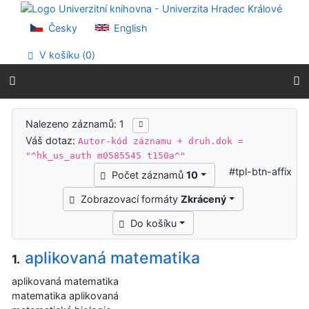
Přejít na obsah
Přejít na menu
Česky
English
Prohlášení o webové přístupnosti
V košíku (
0
)
Výsledky vyhledávání
Nalezeno záznamů: 1
Váš dotaz:
Autor-kód záznamu + druh.dok =
"^hk_us_auth m0585545 t150a^"
#tpl-btn-affix
Počet záznamů
10
Zobrazovací formáty
Zkrácený
Do košíku
aplikovaná matematika
1.
aplikovaná matematika
matematika aplikovaná