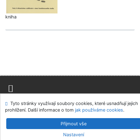
kniha
Mapa stránek
Přístupnost
Soukromí
Tyto stránky využívají soubory cookies, které usnadňují jejich
Modul OpenSearch
Napište nám
Nastavení cookies
prohlížení. Další informace o tom
jak používáme cookies
.
Univerzitní knihovna - Univerzita Hradec Králové
Přijmout vše
©1993-2026
IPAC
v.4.8.63a
-
Cosmotron Bohemia, s.r.o.
Nastavení