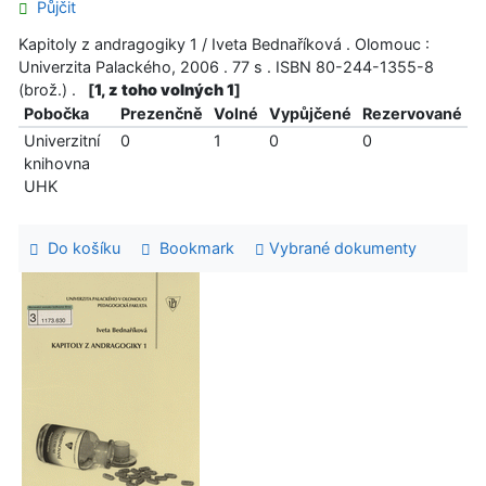
Půjčit
Kapitoly z andragogiky 1 / Iveta Bednaříková . Olomouc :
Univerzita Palackého, 2006 . 77 s . ISBN 80-244-1355-8
(brož.) .
[
1, z toho volných 1
]
Pobočka
Prezenčně
Volné
Vypůjčené
Rezervované
Univerzitní
0
1
0
0
knihovna
UHK
Do košíku
Bookmark
Vybrané dokumenty