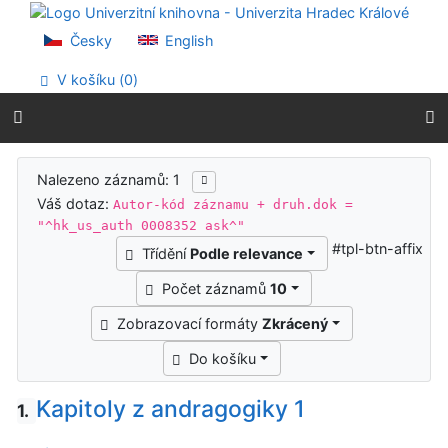
Přejít na obsah
Přejít na menu
Česky
English
Prohlášení o webové přístupnosti
V košíku (
0
)
Výsledky vyhledávání
Nalezeno záznamů: 1
Váš dotaz:
Autor-kód záznamu + druh.dok =
"^hk_us_auth 0008352 ask^"
#tpl-btn-affix
Třídění
Podle relevance
Počet záznamů
10
Zobrazovací formáty
Zkrácený
Do košíku
Kapitoly z andragogiky 1
1.