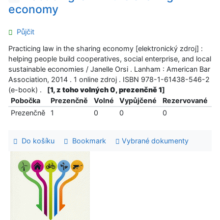
economy
Půjčit
Practicing law in the sharing economy [elektronický zdroj] :
helping people build cooperatives, social enterprise, and local
sustainable economies / Janelle Orsi . Lanham : American Bar
Association, 2014 . 1 online zdroj . ISBN 978-1-61438-546-2
(e-book) .
[
1, z toho volných 0, prezenčně 1
]
Pobočka
Prezenčně
Volné
Vypůjčené
Rezervované
Prezenčně
1
0
0
0
Do košíku
Bookmark
Vybrané dokumenty