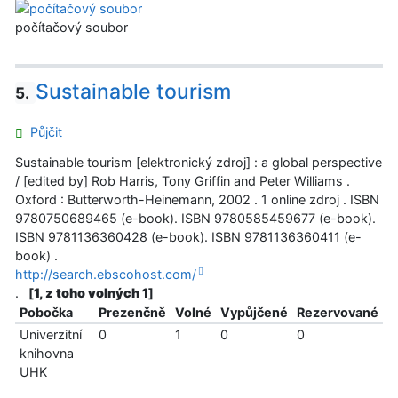
počítačový soubor
Sustainable tourism
5.
Půjčit
Sustainable tourism [elektronický zdroj] : a global perspective
/ [edited by] Rob Harris, Tony Griffin and Peter Williams .
Oxford : Butterworth-Heinemann, 2002 . 1 online zdroj . ISBN
9780750689465 (e-book). ISBN 9780585459677 (e-book).
ISBN 9781136360428 (e-book). ISBN 9781136360411 (e-
book) .
http://search.ebscohost.com/
.
[
1, z toho volných 1
]
Pobočka
Prezenčně
Volné
Vypůjčené
Rezervované
Univerzitní
0
1
0
0
knihovna
UHK