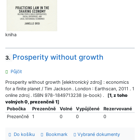
kniha
Prosperity without growth
3.
Půjčit
Prosperity without growth [elektronický zdroj] : economics
for a finite planet / Tim Jackson . London : Earthscan, 2011 . 1
online zdroj . ISBN 978-1849713238 (e-book) .
[
1, z toho
volných 0, prezenčně 1
]
Pobočka
Prezenčně
Volné
Vypůjčené
Rezervované
Prezenčně
1
0
0
0
Do košíku
Bookmark
Vybrané dokumenty