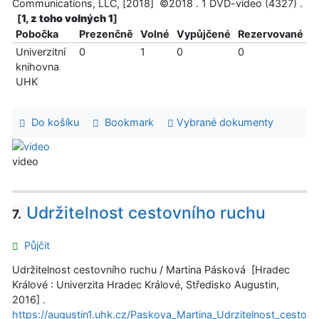
Communications, LLC, [2018] ©2018 . 1 DVD-video (4327) .
[
1, z toho volných 1
]
Pobočka
Prezenčně
Volné
Vypůjčené
Rezervované
Univerzitní
0
1
0
0
knihovna
UHK
Do košíku
Bookmark
Vybrané dokumenty
video
Udržitelnost cestovního ruchu
7.
Půjčit
Udržitelnost cestovního ruchu / Martina Pásková [Hradec
Králové : Univerzita Hradec Králové, Středisko Augustin,
2016] .
https://augustin1.uhk.cz/Paskova_Martina_Udrzitelnost_cesto