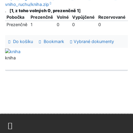
vniho_ruchu/kniha.zip
.
[
1, z toho volných 0, prezenčně 1
]
Pobočka
Prezenčně
Volné
Vypůjčené
Rezervované
Prezenčně
1
0
0
0
Do košíku
Bookmark
Vybrané dokumenty
kniha