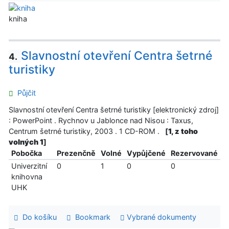
kniha
Slavnostní otevření Centra šetrné
4.
turistiky
Půjčit
Slavnostní otevření Centra šetrné turistiky [elektronický zdroj]
: PowerPoint . Rychnov u Jablonce nad Nisou : Taxus,
Centrum šetrné turistiky, 2003 . 1 CD-ROM .
[
1, z toho
volných 1
]
Pobočka
Prezenčně
Volné
Vypůjčené
Rezervované
Univerzitní
0
1
0
0
knihovna
UHK
Do košíku
Bookmark
Vybrané dokumenty