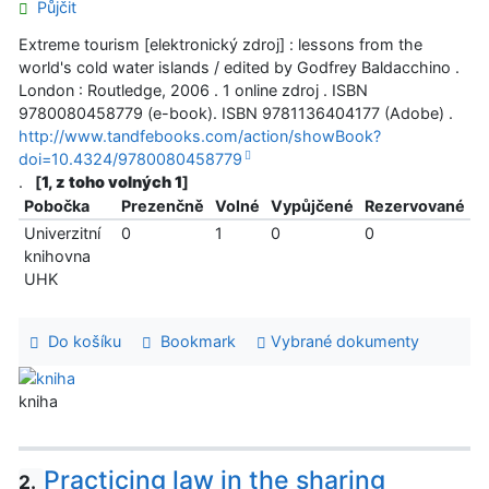
Půjčit
Extreme tourism [elektronický zdroj] : lessons from the
world's cold water islands / edited by Godfrey Baldacchino .
London : Routledge, 2006 . 1 online zdroj . ISBN
9780080458779 (e-book). ISBN 9781136404177 (Adobe) .
http://www.tandfebooks.com/action/showBook?
doi=10.4324/9780080458779
.
[
1, z toho volných 1
]
Pobočka
Prezenčně
Volné
Vypůjčené
Rezervované
Univerzitní
0
1
0
0
knihovna
UHK
Do košíku
Bookmark
Vybrané dokumenty
kniha
Practicing law in the sharing
2.