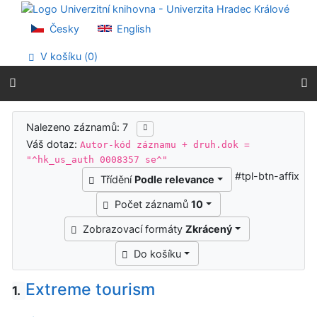
Přejít na obsah
Přejít na menu
Česky
English
Prohlášení o webové přístupnosti
V košíku (
0
)
Výsledky vyhledávání
Nalezeno záznamů: 7
Váš dotaz:
Autor-kód záznamu + druh.dok =
"^hk_us_auth 0008357 se^"
#tpl-btn-affix
Třídění
Podle relevance
Počet záznamů
10
Zobrazovací formáty
Zkrácený
Do košíku
Extreme tourism
1.