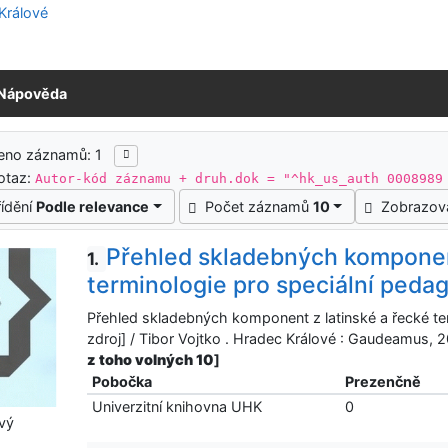
Nápověda
ledky vyhledávání
eno záznamů: 1
otaz:
Autor-kód záznamu + druh.dok = "^hk_us_auth 0008989
řídění
Podle relevance
Počet záznamů
10
Zobrazov
Přehled skladebných komponent
1.
terminologie pro speciální peda
Přehled skladebných komponent z latinské a řecké ter
zdroj] / Tibor Vojtko . Hradec Králové : Gaudeamus
z toho volných 10
]
Pobočka
Prezenčně
Univerzitní knihovna UHK
0
vý