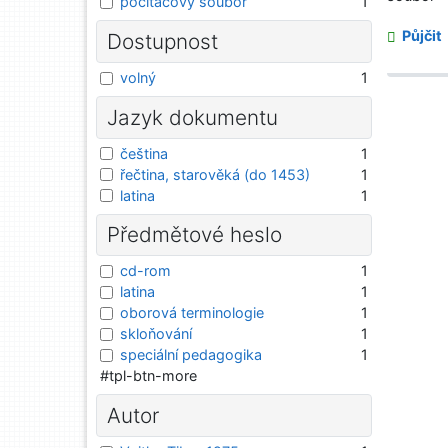
počítačový soubor
1
Půjčit
Dostupnost
volný
1
Jazyk dokumentu
čeština
1
řečtina, starověká (do 1453)
1
latina
1
Předmětové heslo
cd-rom
1
latina
1
oborová terminologie
1
skloňování
1
speciální pedagogika
1
#tpl-btn-more
Autor