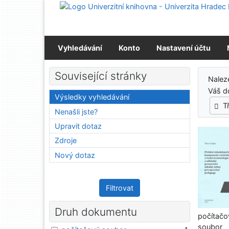
Přejít na obsah
Přejít na menu
Prohlášení o webové přístupnosti
Vyhledávání
Konto
Nastavení účtu
Výs
Související stránky
Nalez
Váš d
Výsledky vyhledávání
T
Nenašli jste?
Upravit dotaz
Zdroje
Nový dotaz
Filtrovat
Druh dokumentu
počítačo
soubor