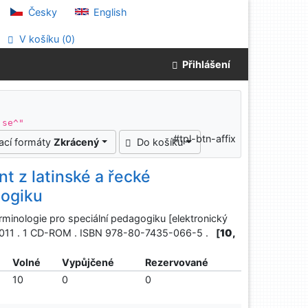
Česky
English
V košíku (
0
)
Přihlášení
 se^"
#tpl-btn-affix
ací formáty
Zkrácený
Do košíku
 z latinské a řecké
gogiku
minologie pro speciální pedagogiku [elektronický
, 2011 . 1 CD-ROM . ISBN 978-80-7435-066-5 .
[
10,
Volné
Vypůjčené
Rezervované
10
0
0