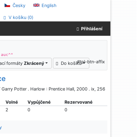
Česky
English
V košíku (
0
)
Přihlášení
 auc^"
#tpl-btn-affix
ací formáty
Zkrácený
Do košíku
ce
Garry Potter . Harlow : Prentice Hall, 2000 . ix, 256
Volné
Vypůjčené
Rezervované
2
0
0
y