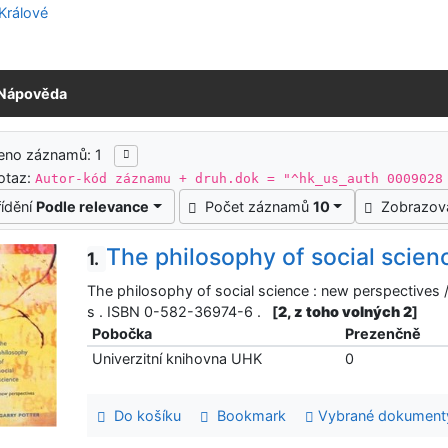
Nápověda
ledky vyhledávání
eno záznamů: 1
otaz:
Autor-kód záznamu + druh.dok = "^hk_us_auth 0009028
řídění
Podle relevance
Počet záznamů
10
Zobrazov
The philosophy of social scien
1.
The philosophy of social science : new perspectives / 
s . ISBN 0-582-36974-6 .
[
2, z toho volných 2
]
Pobočka
Prezenčně
Univerzitní knihovna UHK
0
Do košíku
Bookmark
Vybrané dokument