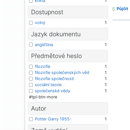
kniha
1
Půjčit
Dostupnost
volný
1
Jazyk dokumentu
angličtina
1
Předmětové heslo
filozofie
1
filozofie společenských věd
1
filozofie společnosti
1
sociální teorie
1
společenské vědy
1
#tpl-btn-more
Autor
Potter Garry 1955-
1