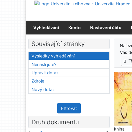
Přejít na obsah
Přejít na menu
Prohlášení o webové přístupnosti
Vyhledávání
Konto
Nastavení účtu
Výs
Související stránky
Nalez
Váš d
Výsledky vyhledávání
T
Nenašli jste?
Upravit dotaz
Zdroje
Nový dotaz
Filtrovat
Druh dokumentu
kniha