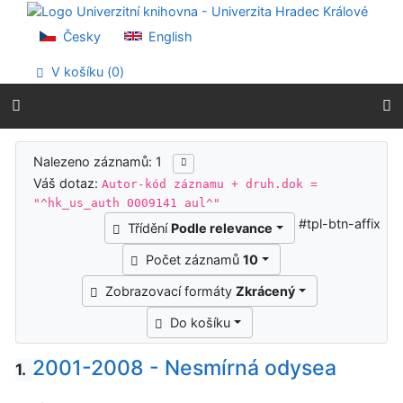
Přejít na obsah
Přejít na menu
Česky
English
Prohlášení o webové přístupnosti
V košíku (
0
)
Výsledky vyhledávání
Nalezeno záznamů: 1
Váš dotaz:
Autor-kód záznamu + druh.dok =
"^hk_us_auth 0009141 aul^"
#tpl-btn-affix
Třídění
Podle relevance
Počet záznamů
10
Zobrazovací formáty
Zkrácený
Do košíku
2001-2008 - Nesmírná odysea
1.