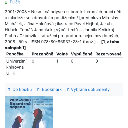
Půjčit
2001-2008 - Nesmírná odysea : sborník literárních prací dětí
a mládeže se zdravotním postižením / [předmluva Miroslav
Michálek, Jiřina Holeňová ; ilustrace Pavel Hejhal, Jakub
Hříbek, Tomáš Janoušek ; výběr textů ... Jarmila Kerlická] .
Praha : Okamžik - sdružení pro podporu nejen nevidomých,
2008 . 59 s . ISBN 978-80-86932-23-1 (brož.) .
[
1, z toho
volných 1
]
Pobočka
Prezenčně
Volné
Vypůjčené
Rezervované
Univerzitní
0
1
0
0
knihovna
UHK
Do košíku
Bookmark
Vybrané dokumenty