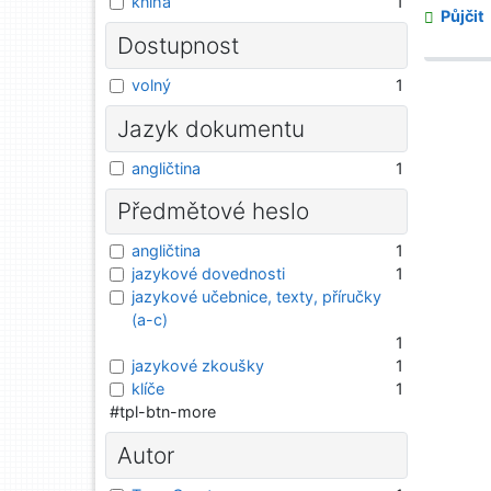
kniha
1
Půjčit
Dostupnost
volný
1
Jazyk dokumentu
angličtina
1
Předmětové heslo
angličtina
1
jazykové dovednosti
1
jazykové učebnice, texty, příručky
(a-c)
1
jazykové zkoušky
1
klíče
1
#tpl-btn-more
Autor