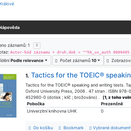
Nápověda
ledky vyhledávání
eno záznamů: 1
otaz:
Autor-kód záznamu + druh.dok = "^hk_us_auth 0009495
řídění
Podle relevance
Počet záznamů
10
Zobrazov
Tactics for the TOEIC® speakin
1.
Tactics for the TOEIC® speaking and writing tests. T
Oxford University Press, 2006 . 47 stran . ISBN 978
452960-0 (dotisk ; klíč ; brožováno) .
[
1, z toho vol
Pobočka
Prezenčně
Univerzitní knihovna UHK
0
Do košíku
Bookmark
Vybrané dokument