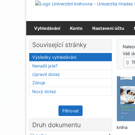
Přejít na obsah
Přejít na menu
Prohlášení o webové přístupnosti
Vyhledávání
Konto
Nastavení účtu
Výs
Související stránky
Nalez
Váš d
Výsledky vyhledávání
T
Nenašli jste?
Upravit dotaz
Zdroje
Nový dotaz
Filtrovat
Druh dokumentu
kniha