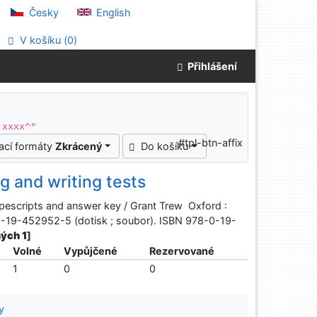
Česky
English
V košíku (
0
)
Přihlášení
 xxxx^"
#tpl-btn-affix
ací formáty
Zkrácený
Do košíku
g and writing tests
apescripts and answer key / Grant Trew Oxford :
-0-19-452952-5 (dotisk ; soubor). ISBN 978-0-19-
ných 1
]
Volné
Vypůjčené
Rezervované
1
0
0
y