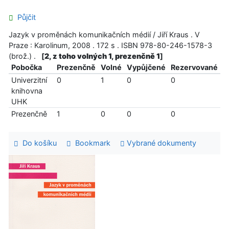
Půjčit
Jazyk v proměnách komunikačních médií / Jiří Kraus . V
Praze : Karolinum, 2008 . 172 s . ISBN 978-80-246-1578-3
(brož.) .
[
2, z toho volných 1, prezenčně 1
]
Pobočka
Prezenčně
Volné
Vypůjčené
Rezervované
Univerzitní
0
1
0
0
knihovna
UHK
Prezenčně
1
0
0
0
Do košíku
Bookmark
Vybrané dokumenty