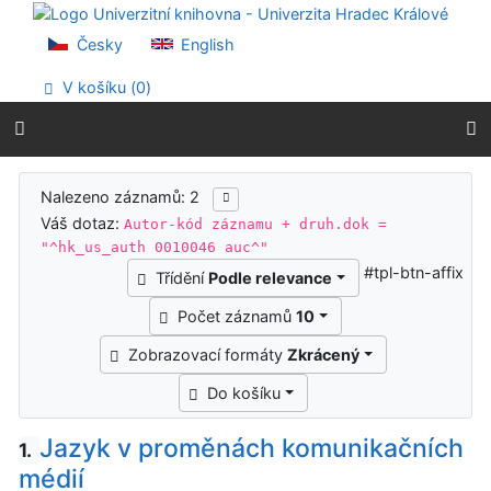
Přejít na obsah
Přejít na menu
Česky
English
Prohlášení o webové přístupnosti
V košíku (
0
)
Výsledky vyhledávání
Nalezeno záznamů: 2
Váš dotaz:
Autor-kód záznamu + druh.dok =
"^hk_us_auth 0010046 auc^"
#tpl-btn-affix
Třídění
Podle relevance
Počet záznamů
10
Zobrazovací formáty
Zkrácený
Do košíku
Jazyk v proměnách komunikačních
1.
médií