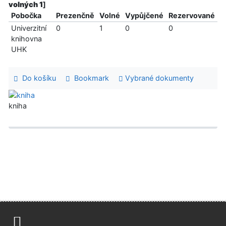
volných 1
]
Pobočka
Prezenčně
Volné
Vypůjčené
Rezervované
Univerzitní
0
1
0
0
knihovna
UHK
Do košíku
Bookmark
Vybrané dokumenty
kniha