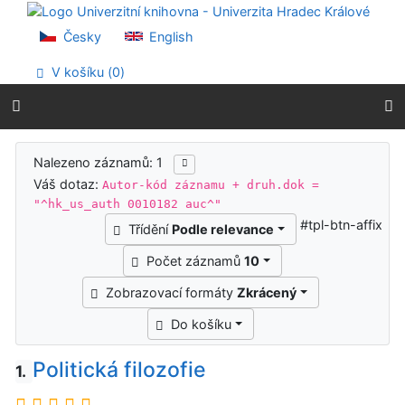
Přejít na obsah
Přejít na menu
Česky
English
Prohlášení o webové přístupnosti
V košíku (
0
)
Výsledky vyhledávání
Nalezeno záznamů: 1
Váš dotaz:
Autor-kód záznamu + druh.dok =
"^hk_us_auth 0010182 auc^"
#tpl-btn-affix
Třídění
Podle relevance
Počet záznamů
10
Zobrazovací formáty
Zkrácený
Do košíku
Politická filozofie
1.