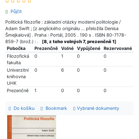
Půjčit
Politická filozofie : základní otázky moderní politologie /
Adam Swift ; [z anglického originálu ... přeložila Denisa
Šmejkalová] . Praha : Portál, 2005 . 190 s . ISBN 80-7178-
859-7 (brož.) : .
[
8, z toho volných 7, prezenčně 1
]
Pobočka
Prezenčně
Volné
Vypůjčené
Rezervované
Filozofická
0
1
0
0
fakulta
Univerzitní
0
6
0
0
knihovna
UHK
Prezenčně
1
0
0
0
Do košíku
Bookmark
Vybrané dokumenty