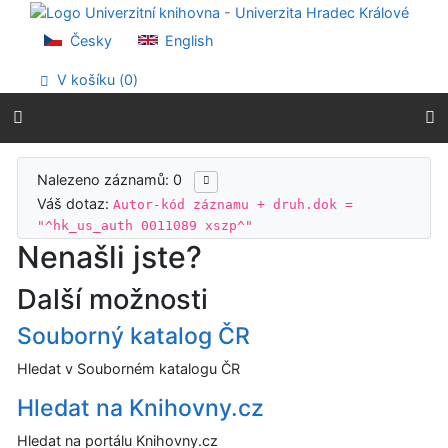
Přejít na obsah
Přejít na menu
Česky
English
Prohlášení o webové přístupnosti
V košíku (
0
)
Výsledky vyhledávání
Nalezeno záznamů: 0
Váš dotaz:
Autor-kód záznamu + druh.dok =
"^hk_us_auth 0011089 xszp^"
Nenašli jste?
Další možnosti
Souborný katalog ČR
Hledat v Souborném katalogu ČR
Hledat na Knihovny.cz
Hledat na portálu Knihovny.cz