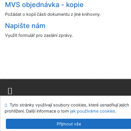
MVS objednávka - kopie
Požádat o kopii části dokumentu z jiné knihovny.
Napište nám
Využít formulář pro zaslání zprávy.
Mapa stránek
Přístupnost
Soukromí
Tyto stránky využívají soubory cookies, které usnadňují jejich
Modul OpenSearch
Napište nám
Nastavení cookies
prohlížení. Další informace o tom
jak používáme cookies
.
Univerzitní knihovna - Univerzita Hradec Králové
Přijmout vše