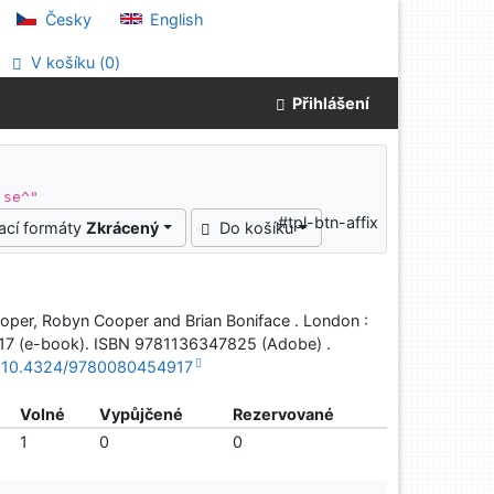
Česky
English
V košíku (
0
)
Přihlášení
 se^"
#tpl-btn-affix
ací formáty
Zkrácený
Do košíku
Cooper, Robyn Cooper and Brian Boniface . London :
917 (e-book). ISBN 9781136347825 (Adobe) .
i=10.4324/9780080454917
Volné
Vypůjčené
Rezervované
1
0
0