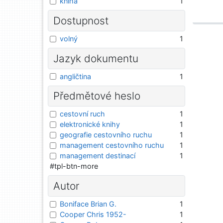
kniha
1
Dostupnost
volný
1
Jazyk dokumentu
angličtina
1
Předmětové heslo
cestovní ruch
1
elektronické knihy
1
geografie cestovního ruchu
1
management cestovního ruchu
1
management destinací
1
#tpl-btn-more
Autor
Boniface Brian G.
1
Cooper Chris 1952-
1