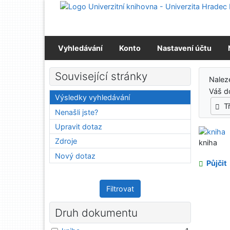
Přejít na obsah
Přejít na menu
Prohlášení o webové přístupnosti
Vyhledávání
Konto
Nastavení účtu
Výs
Související stránky
Nalez
Váš d
Výsledky vyhledávání
T
Nenašli jste?
Upravit dotaz
Zdroje
kniha
Nový dotaz
Půjčit
Filtrovat
Druh dokumentu