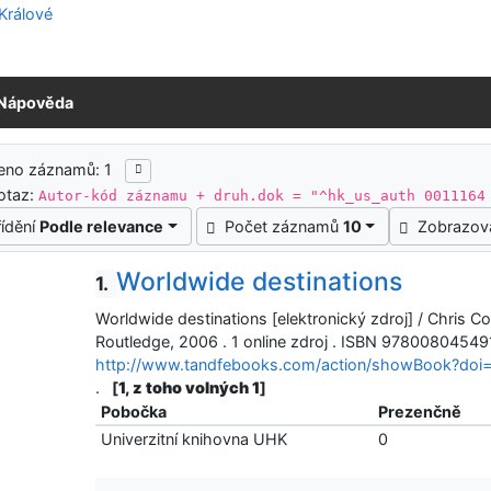
Nápověda
ledky vyhledávání
eno záznamů: 1
otaz:
Autor-kód záznamu + druh.dok = "^hk_us_auth 0011164
řídění
Podle relevance
Počet záznamů
10
Zobrazov
Worldwide destinations
1.
Worldwide destinations [elektronický zdroj] / Chris 
Routledge, 2006 . 1 online zdroj . ISBN 9780080454
http://www.tandfebooks.com/action/showBook?do
.
[
1, z toho volných 1
]
Pobočka
Prezenčně
Univerzitní knihovna UHK
0