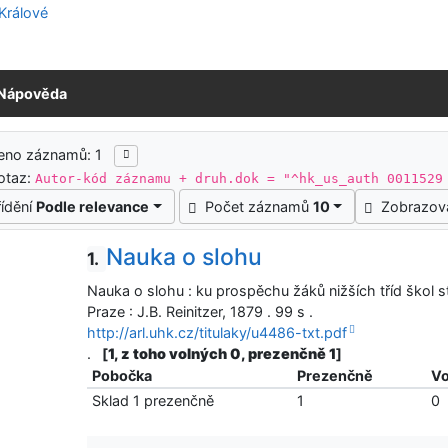
Nápověda
ledky vyhledávání
eno záznamů: 1
otaz:
Autor-kód záznamu + druh.dok = "^hk_us_auth 0011529
řídění
Podle relevance
Počet záznamů
10
Zobrazov
Nauka o slohu
1.
Nauka o slohu : ku prospěchu žáků nižších tříd škol s
Praze : J.B. Reinitzer, 1879 . 99 s .
http://arl.uhk.cz/titulaky/u4486-txt.pdf
.
[
1, z toho volných 0, prezenčně 1
]
Pobočka
Prezenčně
Vo
Sklad 1 prezenčně
1
0