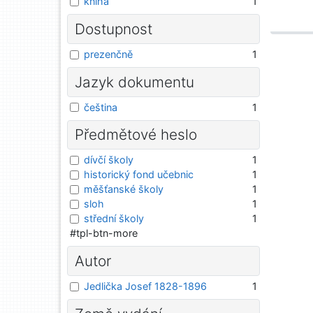
kniha
1
Dostupnost
prezenčně
1
Jazyk dokumentu
čeština
1
Předmětové heslo
dívčí školy
1
historický fond učebnic
1
měšťanské školy
1
sloh
1
střední školy
1
#tpl-btn-more
Autor
Jedlička Josef 1828-1896
1