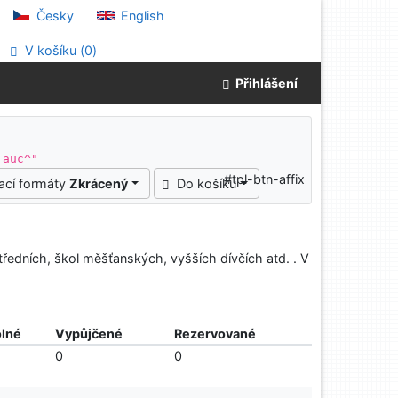
Česky
English
V košíku (
0
)
Přihlášení
 auc^"
#tpl-btn-affix
ací formáty
Zkrácený
Do košíku
tředních, škol měšťanských, vyšších dívčích atd. . V
lné
Vypůjčené
Rezervované
0
0