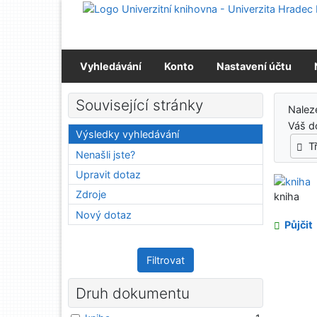
Přejít na obsah
Přejít na menu
Prohlášení o webové přístupnosti
Vyhledávání
Konto
Nastavení účtu
Výs
Související stránky
Nalez
Váš d
Výsledky vyhledávání
T
Nenašli jste?
Upravit dotaz
Zdroje
kniha
Nový dotaz
Půjčit
Filtrovat
Druh dokumentu