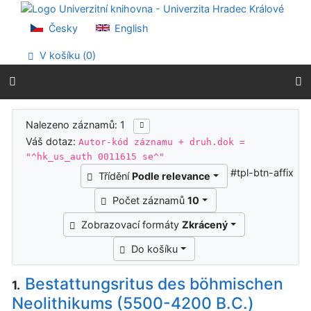
Přejít na obsah
Přejít na menu
Česky
English
Prohlášení o webové přístupnosti
V košíku (
0
)
Výsledky vyhledávání
Nalezeno záznamů: 1
Váš dotaz:
Autor-kód záznamu + druh.dok =
"^hk_us_auth 0011615 se^"
#tpl-btn-affix
Třídění
Podle relevance
Počet záznamů
10
Zobrazovací formáty
Zkrácený
Do košíku
Bestattungsritus des böhmischen
1.
Neolithikums (5500-4200 B.C.)