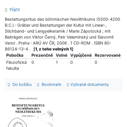
Půjčit
Bestattungsritus des böhmischen Neolithikums (5500-4200
B.C.) : Gräber und Bestattungen der Kultur mit Linear-,
Stichband- und Lengyelkeramik / Marie Zápotocká ; mit
Beiträgen von Viktor Černý, Petr Velemínský und Slavomil
Vencl . Praha : ARÚ AV ČR, 2006 . 1 CD-ROM . ISBN 80-
86124-13-4 .
[
1, z toho volných 1
]
Pobočka
Prezenčně
Volné
Vypůjčené
Rezervované
Filozofická
0
1
0
0
fakulta
Do košíku
Bookmark
Vybrané dokumenty