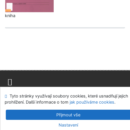
kniha
Mapa stránek
Přístupnost
Soukromí
Tyto stránky využívají soubory cookies, které usnadňují jejich
Modul OpenSearch
Napište nám
Nastavení cookies
prohlížení. Další informace o tom
jak používáme cookies
.
Univerzitní knihovna - Univerzita Hradec Králové
Přijmout vše
©1993-2026
IPAC
v.4.8.63a
-
Cosmotron Bohemia, s.r.o.
Nastavení