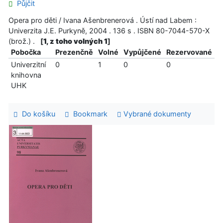
Půjčit
Opera pro děti / Ivana Ašenbrenerová . Ústí nad Labem :
Univerzita J.E. Purkyně, 2004 . 136 s . ISBN 80-7044-570-X
(brož.) .
[
1, z toho volných 1
]
Pobočka
Prezenčně
Volné
Vypůjčené
Rezervované
Univerzitní
0
1
0
0
knihovna
UHK
Do košíku
Bookmark
Vybrané dokumenty