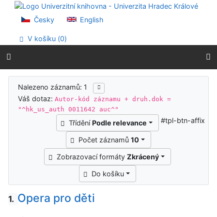
Přejít na obsah
Přejít na menu
Česky
English
Prohlášení o webové přístupnosti
V košíku (
0
)
Výsledky vyhledávání
Nalezeno záznamů: 1
Váš dotaz:
Autor-kód záznamu + druh.dok =
"^hk_us_auth 0011642 auc^"
#tpl-btn-affix
Třídění
Podle relevance
Počet záznamů
10
Zobrazovací formáty
Zkrácený
Do košíku
Opera pro děti
1.