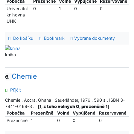
Pobočka
Prezenčně
Volné
Vypůjčené
Rezervované
Univerzitní
0
1
0
0
knihovna
UHK
Do košíku
Bookmark
Vybrané dokumenty
kniha
Chemie
6.
Půjčit
Chemie . Accra, Ghana : Sauerländer, 1976 . 590 s . ISBN 3-
7941-0169-3 .
[
1, z toho volných 0, prezenčně 1
]
Pobočka
Prezenčně
Volné
Vypůjčené
Rezervované
Prezenčně
1
0
0
0