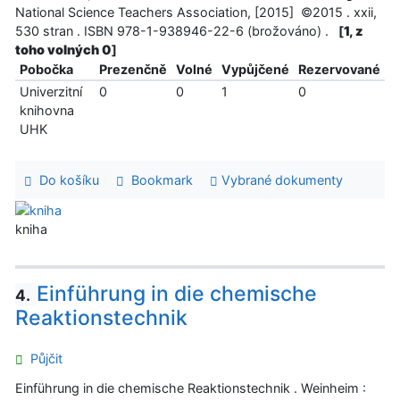
National Science Teachers Association, [2015] ©2015 . xxii,
530 stran . ISBN 978-1-938946-22-6 (brožováno) .
[
1, z
toho volných 0
]
Pobočka
Prezenčně
Volné
Vypůjčené
Rezervované
Univerzitní
0
0
1
0
knihovna
UHK
Do košíku
Bookmark
Vybrané dokumenty
kniha
Einführung in die chemische
4.
Reaktionstechnik
Půjčit
Einführung in die chemische Reaktionstechnik . Weinheim :