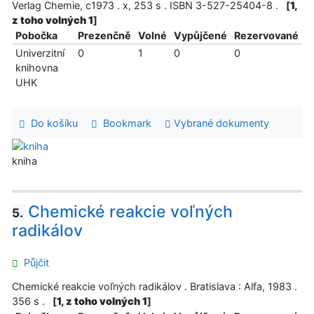
Verlag Chemie, c1973 . x, 253 s . ISBN 3-527-25404-8 .
[
1,
z toho volných 1
]
Pobočka
Prezenčně
Volné
Vypůjčené
Rezervované
Univerzitní
0
1
0
0
knihovna
UHK
Do košíku
Bookmark
Vybrané dokumenty
kniha
Chemické reakcie voľných
5.
radikálov
Půjčit
Chemické reakcie voľných radikálov . Bratislava : Alfa, 1983 .
356 s .
[
1, z toho volných 1
]