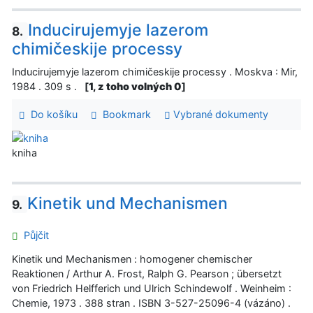
Inducirujemyje lazerom
8.
chimičeskije processy
Inducirujemyje lazerom chimičeskije processy . Moskva : Mir,
1984 . 309 s .
[
1, z toho volných 0
]
Do košíku
Bookmark
Vybrané dokumenty
kniha
Kinetik und Mechanismen
9.
Půjčit
Kinetik und Mechanismen : homogener chemischer
Reaktionen / Arthur A. Frost, Ralph G. Pearson ; übersetzt
von Friedrich Helfferich und Ulrich Schindewolf . Weinheim :
Chemie, 1973 . 388 stran . ISBN 3-527-25096-4 (vázáno) .