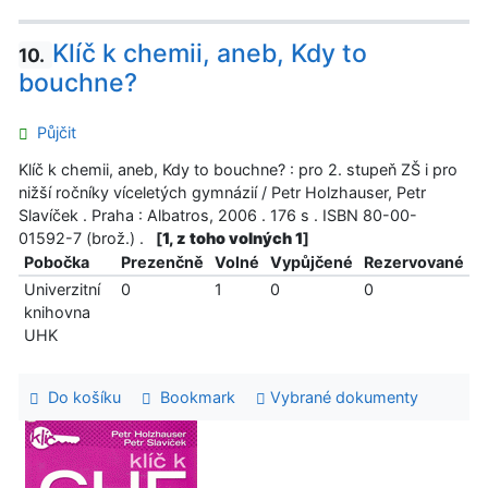
Klíč k chemii, aneb, Kdy to
10.
bouchne?
Půjčit
Klíč k chemii, aneb, Kdy to bouchne? : pro 2. stupeň ZŠ i pro
nižší ročníky víceletých gymnázií / Petr Holzhauser, Petr
Slavíček . Praha : Albatros, 2006 . 176 s . ISBN 80-00-
01592-7 (brož.) .
[
1, z toho volných 1
]
Pobočka
Prezenčně
Volné
Vypůjčené
Rezervované
Univerzitní
0
1
0
0
knihovna
UHK
Do košíku
Bookmark
Vybrané dokumenty