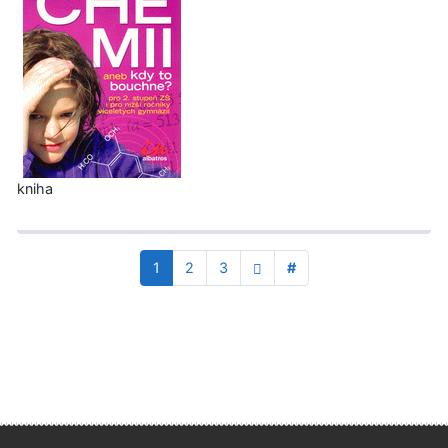
kniha
1
2
3
#