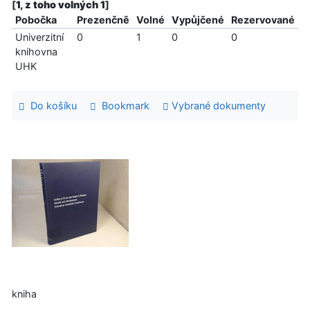
[
1, z toho volných 1
]
Pobočka
Prezenčně
Volné
Vypůjčené
Rezervované
Univerzitní
0
1
0
0
knihovna
UHK
Do košíku
Bookmark
Vybrané dokumenty
kniha