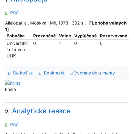
Půjčit
Allelopatija . Moskva : Mir, 1978 . 392 s .
[
1, z toho volných
1
]
Pobočka
Prezenčně
Volné
Vypůjčené
Rezervované
Univerzitní
0
1
0
0
knihovna
UHK
Do košíku
Bookmark
Vybrané dokumenty
kniha
Analytické reakce
2.
Půjčit