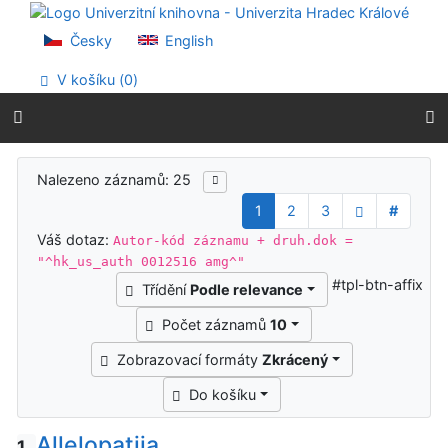
Přejít na obsah
Přejít na menu
Česky
English
Prohlášení o webové přístupnosti
V košíku (
0
)
Výsledky vyhledávání
Nalezeno záznamů: 25
1
2
3
#
Váš dotaz:
Autor-kód záznamu + druh.dok =
"^hk_us_auth 0012516 amg^"
#tpl-btn-affix
Třídění
Podle relevance
Počet záznamů
10
Zobrazovací formáty
Zkrácený
Do košíku
Allelopatija
1.