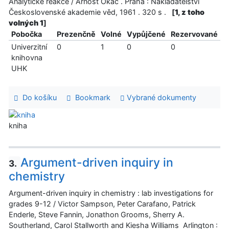
Analytické reakce / Arnošt Okáč . Praha : Nakladatelství
Československé akademie věd, 1961 . 320 s .
[
1, z toho
volných 1
]
Pobočka
Prezenčně
Volné
Vypůjčené
Rezervované
Univerzitní
0
1
0
0
knihovna
UHK
Do košíku
Bookmark
Vybrané dokumenty
kniha
Argument-driven inquiry in
3.
chemistry
Argument-driven inquiry in chemistry : lab investigations for
grades 9-12 / Victor Sampson, Peter Carafano, Patrick
Enderle, Steve Fannin, Jonathon Grooms, Sherry A.
Southerland, Carol Stallworth and Kiesha Williams Arlington :