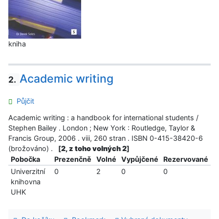
kniha
Academic writing
2.
Půjčit
Academic writing : a handbook for international students /
Stephen Bailey . London ; New York : Routledge, Taylor &
Francis Group, 2006 . viii, 260 stran . ISBN 0-415-38420-6
(brožováno) .
[
2, z toho volných 2
]
Pobočka
Prezenčně
Volné
Vypůjčené
Rezervované
Univerzitní
0
2
0
0
knihovna
UHK