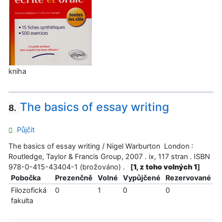
kniha
The basics of essay writing
8.
Půjčit
The basics of essay writing / Nigel Warburton London :
Routledge, Taylor & Francis Group, 2007 . ix, 117 stran . ISBN
978-0-415-43404-1 (brožováno) .
[
1, z toho volných 1
]
Pobočka
Prezenčně
Volné
Vypůjčené
Rezervované
Filozofická
0
1
0
0
fakulta