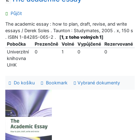
Půjčit
The academic essay : how to plan, draft, revise, and write
essays / Derek Soles . Taunton : Studymates, 2005 . x, 150 s
. ISBN 1-84285-065-2 .
[
1, z toho volných 1
]
Pobočka
Prezenčně
Volné
Vypůjčené
Rezervované
Univerzitní
0
1
0
0
knihovna
UHK
Do košíku
Bookmark
Vybrané dokumenty