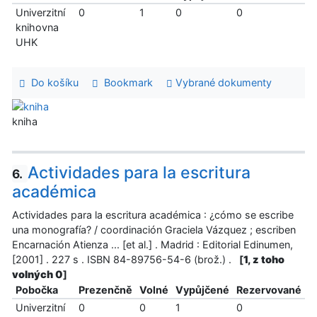
Univerzitní
0
1
0
0
knihovna
UHK
Do košíku
Bookmark
Vybrané dokumenty
kniha
Actividades para la escritura
6.
académica
Actividades para la escritura académica : ¿cómo se escribe
una monografía? / coordinación Graciela Vázquez ; escriben
Encarnación Atienza ... [et al.] . Madrid : Editorial Edinumen,
[2001] . 227 s . ISBN 84-89756-54-6 (brož.) .
[
1, z toho
volných 0
]
Pobočka
Prezenčně
Volné
Vypůjčené
Rezervované
Univerzitní
0
0
1
0