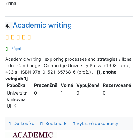
kniha
Academic writing
4.
Půjčit
Academic writing : exploring processes and strategies / Ilona
Leki . Cambridge : Cambridge University Press, c1998 . xxix,
433 s . ISBN 978-0-521-65768-6 (brož.) .
[
1, z toho
volných 1
]
Pobočka
Prezenčně
Volné
Vypůjčené
Rezervované
Univerzitní
0
1
0
0
knihovna
UHK
Do košíku
Bookmark
Vybrané dokumenty