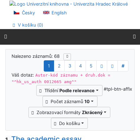
Přejít na obsah
Přejít na menu
Česky
English
Prohlášení o webové přístupnosti
V košíku (
0
)
Výsledky vyhledávání
Nalezeno záznamů: 68
1
2
3
4
5
#
Váš dotaz:
Autor-kód záznamu + druh.dok =
"^hk_us_auth 0012665 amg^"
#tpl-btn-affix
Třídění
Podle relevance
Počet záznamů
10
Zobrazovací formáty
Zkrácený
Do košíku
The academic essay
1.