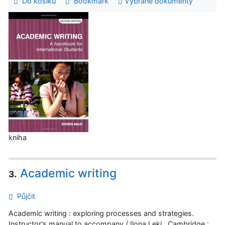
Do košíku
Bookmark
Vybrané dokumenty
kniha
Academic writing
3.
Půjčit
Academic writing : exploring processes and strategies.
Instructor's manual to accompany / Ilona Leki . Cambridge :