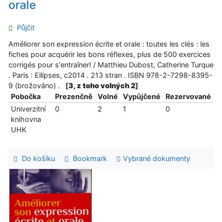
orale
Půjčit
Améliorer son expression écrite et orale : toutes les clés : les
fiches pour acquérir les bons réflexes, plus de 500 exercices
corrigés pour s'entraîner! / Matthieu Dubost, Catherine Turque
. Paris : Ellipses, c2014 . 213 stran . ISBN 978-2-7298-8395-
9 (brožováno) .
[
3, z toho volných 2
]
Pobočka
Prezenčně
Volné
Vypůjčené
Rezervované
Univerzitní
0
2
1
0
knihovna
UHK
Do košíku
Bookmark
Vybrané dokumenty