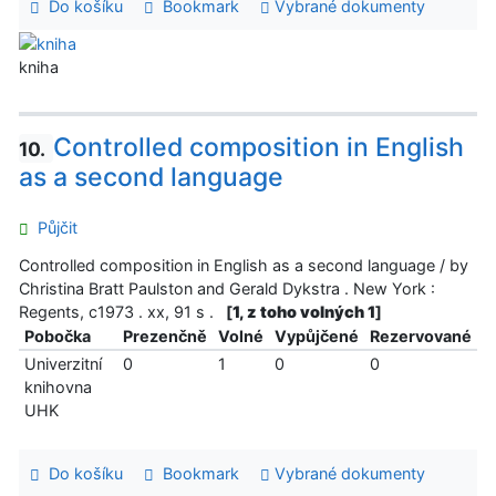
Do košíku
Bookmark
Vybrané dokumenty
kniha
Controlled composition in English
10.
as a second language
Půjčit
Controlled composition in English as a second language / by
Christina Bratt Paulston and Gerald Dykstra . New York :
Regents, c1973 . xx, 91 s .
[
1, z toho volných 1
]
Pobočka
Prezenčně
Volné
Vypůjčené
Rezervované
Univerzitní
0
1
0
0
knihovna
UHK
Do košíku
Bookmark
Vybrané dokumenty