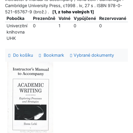
Cambridge University Press, c1998 . iv, 27 s . ISBN 978-0-
521-65767-9 (brož.) .
[
1, z toho volných 1
]
Pobočka
Prezenčně
Volné
Vypůjčené
Rezervované
Univerzitní
0
1
0
0
knihovna
UHK
Do košíku
Bookmark
Vybrané dokumenty