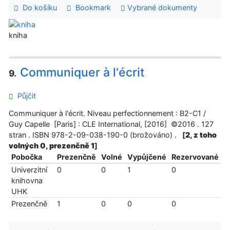
Do košíku
Bookmark
Vybrané dokumenty
kniha
Communiquer à l'écrit
9.
Půjčit
Communiquer à l'écrit. Niveau perfectionnement : B2-C1 /
Guy Capelle [Paris] : CLE International, [2016] ©2016 . 127
stran . ISBN 978-2-09-038-190-0 (brožováno) .
[
2, z toho
volných 0, prezenčně 1
]
Pobočka
Prezenčně
Volné
Vypůjčené
Rezervované
Univerzitní
0
0
1
0
knihovna
UHK
Prezenčně
1
0
0
0