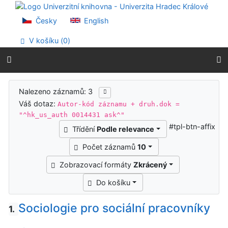
Přejít na obsah
Přejít na menu
Česky
English
Prohlášení o webové přístupnosti
V košíku (
0
)
Výsledky vyhledávání
Nalezeno záznamů: 3
Váš dotaz:
Autor-kód záznamu + druh.dok =
"^hk_us_auth 0014431 ask^"
#tpl-btn-affix
Třídění
Podle relevance
Počet záznamů
10
Zobrazovací formáty
Zkrácený
Do košíku
Sociologie pro sociální pracovníky
1.