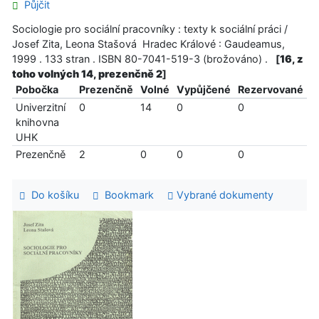
Půjčit
Sociologie pro sociální pracovníky : texty k sociální práci /
Josef Zita, Leona Stašová Hradec Králové : Gaudeamus,
1999 . 133 stran . ISBN 80-7041-519-3 (brožováno) .
[
16, z
toho volných 14, prezenčně 2
]
Pobočka
Prezenčně
Volné
Vypůjčené
Rezervované
Univerzitní
0
14
0
0
knihovna
UHK
Prezenčně
2
0
0
0
Do košíku
Bookmark
Vybrané dokumenty