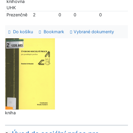
knihovna
UHK
Prezenčně
2
0
0
0
Do košíku
Bookmark
Vybrané dokumenty
kniha