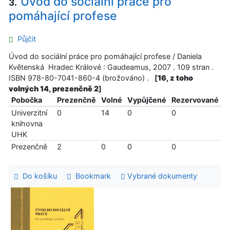
Úvod do sociální práce pro
3.
pomáhající profese
Půjčit
Úvod do sociální práce pro pomáhající profese / Daniela
Květenská Hradec Králové : Gaudeamus, 2007 . 109 stran .
ISBN 978-80-7041-860-4 (brožováno) .
[
16, z toho
volných 14, prezenčně 2
]
Pobočka
Prezenčně
Volné
Vypůjčené
Rezervované
Univerzitní
0
14
0
0
knihovna
UHK
Prezenčně
2
0
0
0
Do košíku
Bookmark
Vybrané dokumenty