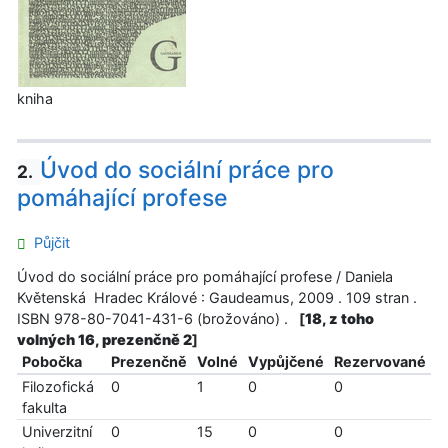
kniha
Úvod do sociální práce pro
2.
pomáhající profese
Půjčit
Úvod do sociální práce pro pomáhající profese / Daniela
Květenská Hradec Králové : Gaudeamus, 2009 . 109 stran .
ISBN 978-80-7041-431-6 (brožováno) .
[
18, z toho
volných 16, prezenčně 2
]
Pobočka
Prezenčně
Volné
Vypůjčené
Rezervované
Filozofická
0
1
0
0
fakulta
Univerzitní
0
15
0
0