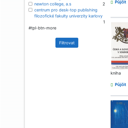
Půjčit
newton college, a.s
2
centrum pro desk-top publishing
filozofické fakulty univerzity karlovy
1
#tpl-btn-more
Filtrovat
kniha
Půjčit