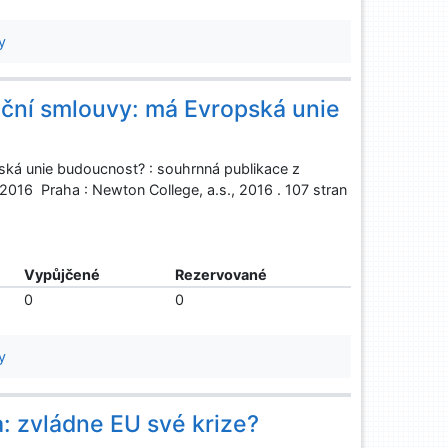
y
rační smlouvy: má Evropská unie
pská unie budoucnost? : souhrnná publikace z
 2016 Praha : Newton College, a.s., 2016 . 107 stran
Vypůjčené
Rezervované
0
0
y
ka: zvládne EU své krize?