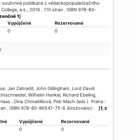
e? : souhrnná publikace z vědeckopopularizačního
 College, a.s., 2016 . 110 stran . ISBN 978-80-
ezenčně 1
]
Vypůjčené
Rezervované
0
0
y
us, Jan Zahradil, John Gillingham, Lord David
achtschneider, Wilhelm Hankel, Richard Ebeling,
aas ; Dina Chmaitilliová, Petr Mach (eds.) Praha :
stran . ISBN 978-80-86547-75-6 (brožováno) .
[
1, z
lné
Vypůjčené
Rezervované
0
0