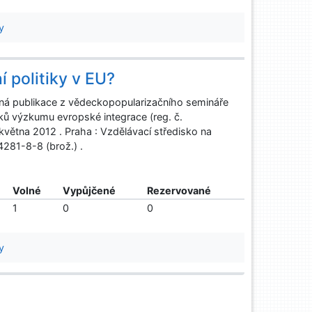
y
í politiky v EU?
hrnná publikace z vědeckopopularizačního semináře
ků výzkumu evropské integrace (reg. č.
větna 2012 . Praha : Vzdělávací středisko na
281-8-8 (brož.) .
Volné
Vypůjčené
Rezervované
1
0
0
y