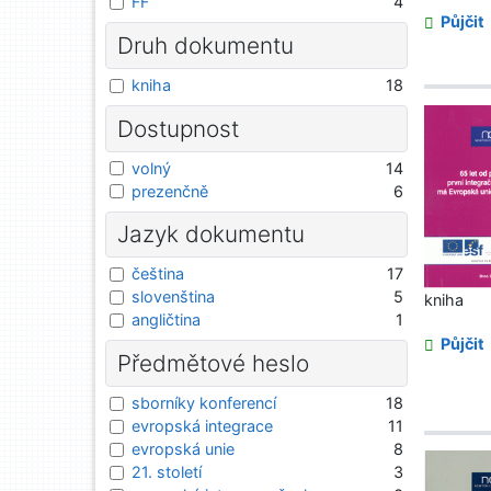
FF
4
Půjčit
Druh dokumentu
kniha
18
Dostupnost
volný
14
prezenčně
6
Jazyk dokumentu
čeština
17
slovenština
5
kniha
angličtina
1
Půjčit
Předmětové heslo
sborníky konferencí
18
evropská integrace
11
evropská unie
8
21. století
3