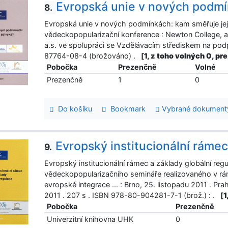
Evropská unie v nových podmín
8.
Evropská unie v nových podmínkách: kam směřuje její
vědeckopopularizační konference : Newton College, a
a.s. ve spolupráci se Vzdělávacím střediskem na pod
87764-08-4 (brožováno) .
[
1, z toho volných 0, pr
Pobočka
Prezenčně
Volné
Prezenčně
1
0
Do košíku
Bookmark
Vybrané dokument
Evropský institucionální rámec
9.
Evropský institucionální rámec a základy globální reg
vědeckopopularizačního semináře realizovaného v rá
evropské integrace ... : Brno, 25. listopadu 2011 . P
2011 . 207 s . ISBN 978-80-904281-7-1 (brož.) : .
[
1
Pobočka
Prezenčně
Univerzitní knihovna UHK
0