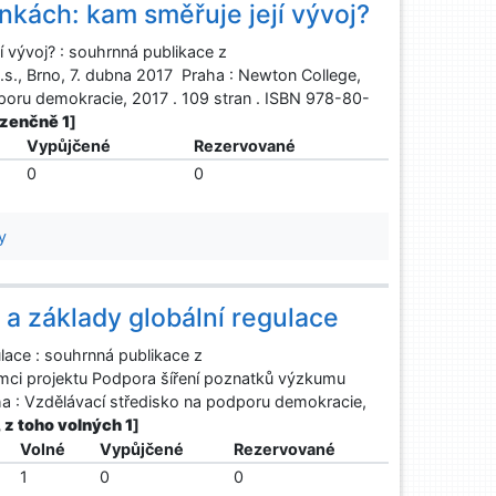
kách: kam směřuje její vývoj?
 vývoj? : souhrnná publikace z
.s., Brno, 7. dubna 2017 Praha : Newton College,
poru demokracie, 2017 . 109 stran . ISBN 978-80-
ezenčně 1
]
Vypůjčené
Rezervované
0
0
y
 a základy globální regulace
ulace : souhrnná publikace z
mci projektu Podpora šíření poznatků výzkumu
raha : Vzdělávací středisko na podporu demokracie,
, z toho volných 1
]
Volné
Vypůjčené
Rezervované
1
0
0