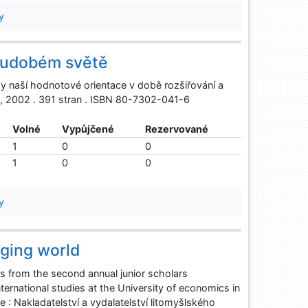
y
soudobém světě
y naší hodnotové orientace v době rozšiřování a
j, 2002 . 391 stran . ISBN 80-7302-041-6
Volné
Vypůjčené
Rezervované
1
0
0
1
0
0
y
nging world
es from the second annual junior scholars
ernational studies at the University of economics in
e : Nakladatelství a vydalatelství litomyšlského