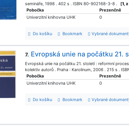
semináře, 1998 . 402 s . ISBN 80-902168-3-8 .
[
1, 
Pobočka
Prezenčně
Univerzitní knihovna UHK
0
Do košíku
Bookmark
Vybrané dokument
Evropská unie na počátku 21. s
7.
Evropská unie na počátku 21. století : reformní proce
kolektiv autorů . Praha : Karolinum, 2006 . 215 s . I
Pobočka
Prezenčně
Univerzitní knihovna UHK
0
Do košíku
Bookmark
Vybrané dokument