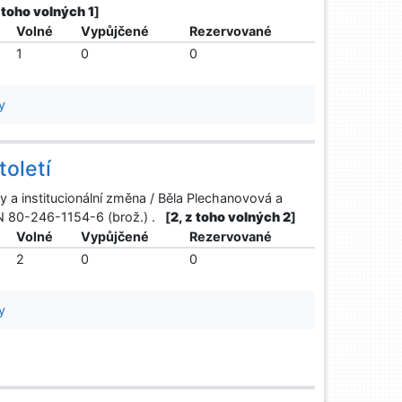
z toho volných 1
]
Volné
Vypůjčené
Rezervované
1
0
0
y
toletí
sy a institucionální změna / Běla Plechanovová a
SBN 80-246-1154-6 (brož.) .
[
2, z toho volných 2
]
Volné
Vypůjčené
Rezervované
2
0
0
y