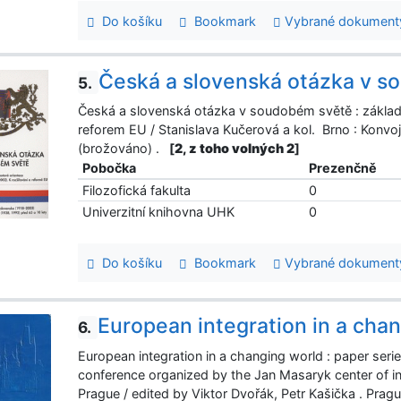
Do košíku
Bookmark
Vybrané dokument
Česká a slovenská otázka v 
5.
Česká a slovenská otázka v soudobém světě : základ
reforem EU / Stanislava Kučerová a kol. Brno : Konvo
(brožováno) .
[
2, z toho volných 2
]
Pobočka
Prezenčně
Filozofická fakulta
0
Univerzitní knihovna UHK
0
Do košíku
Bookmark
Vybrané dokument
European integration in a cha
6.
European integration in a changing world : paper seri
conference organized by the Jan Masaryk center of int
Prague / edited by Viktor Dvořák, Petr Kašička . Pragu