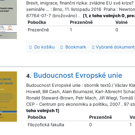
Brexit, imigrace, finanční rizika: zvládne EU své kriz
semináře ... : Brno, 11. listopadu 2016 Praha : Newton
87764-07-7 (brožováno) .
[
1, z toho volných 0, pr
Pobočka
Prezenčně
Volné
Prezenčně
1
0
Do košíku
Bookmark
Vybrané dokument
Budoucnost Evropské unie
4.
Budoucnost Evropské unie : sborník textů / Václav Kla
Howell, Bill Cash, Alain Bournazel, Karl-Albrecht Sch
Ronald Steward-Brown, Petr Mach, Jiří Wiegl, Tomáš H
CEP - Centrum pro ekonomiku a politiku, 2007 . 97 
toho volných 1
]
Pobočka
Prezenčně
Vo
Filozofická fakulta
0
1