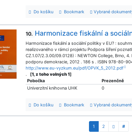
Do košíku
Bookmark
Vybrané dokument
Harmonizace fiskální a sociáln
10.
Harmonizace fiskální a sociální politiky v EU? : sou
realizovaného v rámci projektu Podpora šíření poznat
CZ.1.07/2.3.00/09.0128) : NEWTON College, Brno, 4. k
podporu demokracie, 2012 . 186 s . ISBN 978-80-904
http://www.eu-vyzkum.eu/pdf/OPVK_5_2012.pdf
.
[
1, z toho volných 1
]
Pobočka
Prezenčně
Univerzitní knihovna UHK
0
Do košíku
Bookmark
Vybrané dokument
1
2
#