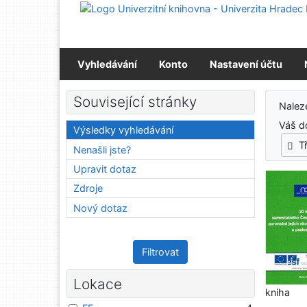
Přejít na obsah
Přejít na menu
Prohlášení o webové přístupnosti
Vyhledávání
Konto
Nastavení účtu
Výs
Související stránky
Nale
Váš d
Výsledky vyhledávání
T
Nenašli jste?
Upravit dotaz
Zdroje
Nový dotaz
Filtrovat
Lokace
kniha