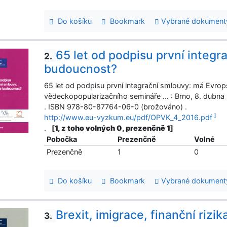
Do košíku
Bookmark
Vybrané dokument
65 let od podpisu první integ
2.
budoucnost?
65 let od podpisu první integrační smlouvy: má Evro
vědeckopopularizačního semináře ... : Brno, 8. dubna
. ISBN 978-80-87764-06-0 (brožováno) .
http://www.eu-vyzkum.eu/pdf/OPVK_4_2016.pdf
.
[
1, z toho volných 0, prezenčně 1
]
Pobočka
Prezenčně
Volné
Prezenčně
1
0
Do košíku
Bookmark
Vybrané dokument
Brexit, imigrace, finanční rizi
3.