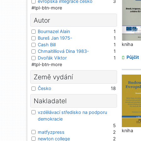
evropská integrace česko
3
#tpl-btn-more
Autor
Bournazel Alain
1
Bureš Jan 1975-
1
kniha
Cash Bill
1
Chmaitilliová Dina 1983-
1
Půjčit
Dvořák Viktor
1
#tpl-btn-more
Země vydání
Česko
18
Nakladatel
vzdělávací středisko na podporu
demokracie
5
kniha
matfyzpress
2
newton college
2