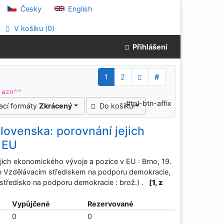
Česky
English
V košíku (
0
)
Přihlášení
1
2
#
 azn^"
#tpl-btn-affix
ací formáty
Zkrácený
Do košíku
lovenska: porovnání jejich
 EU
jich ekonomického vývoje a pozice v EU : Brno, 19.
se Vzdělávacím střediskem na podporu demokracie,
středisko na podporu demokracie : brož.) .
[
1, z
Vypůjčené
Rezervované
0
0