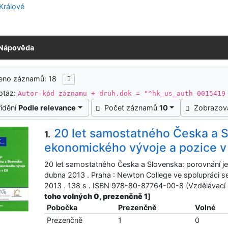
Nápověda
ledky vyhledávání
zeno záznamů: 18
otaz:
Autor-kód záznamu + druh.dok = "^hk_us_auth 0015419
řídění
Podle relevance
Počet záznamů
10
Zobrazov
20 let samostatného Česka a S
1.
ekonomického vývoje a pozice v
20 let samostatného Česka a Slovenska: porovnání je
dubna 2013 . Praha : Newton College ve spolupráci 
2013 . 138 s . ISBN 978-80-87764-00-8 (Vzdělávací 
toho volných 0, prezenčně 1
]
Pobočka
Prezenčně
Volné
Prezenčně
1
0