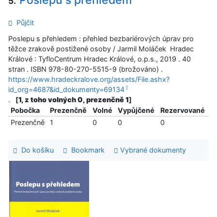
Poslepu s přehledem
5.
Půjčit
Poslepu s přehledem : přehled bezbariérových úprav pro
těžce zrakově postižené osoby / Jarmil Moláček Hradec
Králové : TyfloCentrum Hradec Králové, o.p.s., 2019 . 40
stran . ISBN 978-80-270-5515-9 (brožováno) .
https://www.hradeckralove.org/assets/File.ashx?
id_org=4687&id_dokumenty=69134
.
[
1, z toho volných 0, prezenčně 1
]
Pobočka
Prezenčně
Volné
Vypůjčené
Rezervované
Prezenčně
1
0
0
0
Do košíku
Bookmark
Vybrané dokumenty