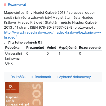
Rezervovat
Mapování bariér v Hradci Králové 2013 / zpracoval odbor
sociálních věcí a zdravotnictví Magistrátu města Hradec
Králové Hradec Králové : Statutární město Hradec Králové,
2013 . 11 stran . ISBN 978-80-87637-09-8 (brožováno) .
http://www.hradeckralove.org/hradec-kralove/bezbarierovy-
hradec
.
[
1, z toho volných 0
]
Pobočka
Prezenčně
Volné
Vypůjčené
Rezervované
Univerzitní
0
0
1
0
knihovna
UHK
Do košíku
Bookmark
Vybrané dokumenty