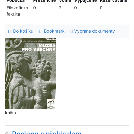
Pobočka
Prezenčně
Volné
Vypůjčené
Rezervované
Filozofická
0
2
0
0
fakulta
Do košíku
Bookmark
Vybrané dokumenty
kniha