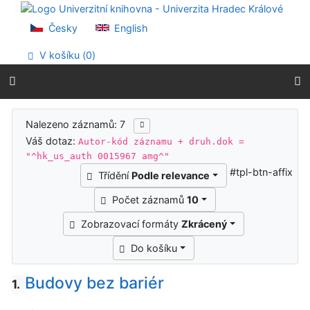
Přejít na obsah
Přejít na menu
Česky
English
Prohlášení o webové přístupnosti
V košíku (
0
)
Výsledky vyhledávání
Nalezeno záznamů: 7
Váš dotaz:
Autor-kód záznamu + druh.dok =
"^hk_us_auth 0015967 amg^"
#tpl-btn-affix
Třídění
Podle relevance
Počet záznamů
10
Zobrazovací formáty
Zkrácený
Do košíku
Budovy bez bariér
1.