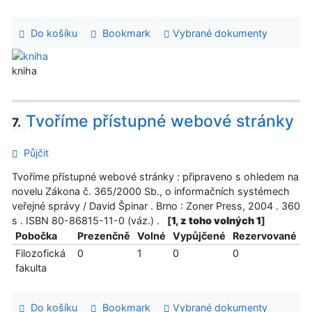
Do košíku
Bookmark
Vybrané dokumenty
kniha
Tvoříme přístupné webové stránky
7.
Půjčit
Tvoříme přístupné webové stránky : připraveno s ohledem na
novelu Zákona č. 365/2000 Sb., o informačních systémech
veřejné správy / David Špinar . Brno : Zoner Press, 2004 . 360
s . ISBN 80-86815-11-0 (váz.) .
[
1, z toho volných 1
]
Pobočka
Prezenčně
Volné
Vypůjčené
Rezervované
Filozofická
0
1
0
0
fakulta
Do košíku
Bookmark
Vybrané dokumenty