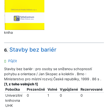
kniha
Stavby bez bariér
6.
Půjčit
Stavby bez bariér : pro osoby se sníženou schopností
pohybu a orientace / Jan Skopec a kolektiv . Brno :
Ministerstvo pro místní rozvoj České republiky, 1999 . 86 s .
[
1, z toho volných 1
]
Pobočka
Prezenčně
Volné
Vypůjčené
Rezervované
Univerzitní
0
1
0
0
knihovna
UHK