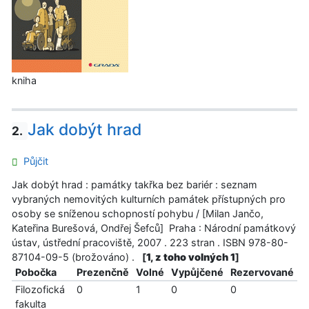
kniha
Jak dobýt hrad
2.
Půjčit
Jak dobýt hrad : památky takřka bez bariér : seznam
vybraných nemovitých kulturních památek přístupných pro
osoby se sníženou schopností pohybu / [Milan Jančo,
Kateřina Burešová, Ondřej Šefců] Praha : Národní památkový
ústav, ústřední pracoviště, 2007 . 223 stran . ISBN 978-80-
87104-09-5 (brožováno) .
[
1, z toho volných 1
]
Pobočka
Prezenčně
Volné
Vypůjčené
Rezervované
Filozofická
0
1
0
0
fakulta