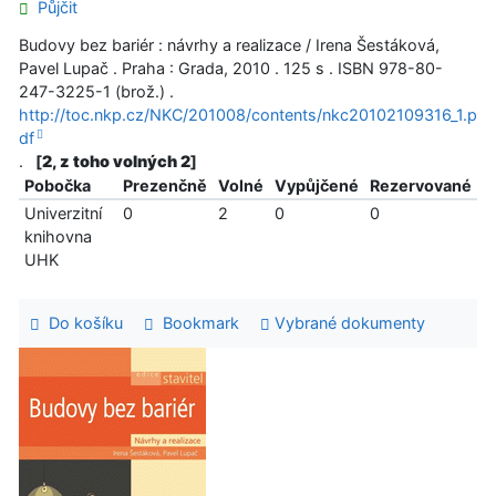
Půjčit
Budovy bez bariér : návrhy a realizace / Irena Šestáková,
Pavel Lupač . Praha : Grada, 2010 . 125 s . ISBN 978-80-
247-3225-1 (brož.) .
http://toc.nkp.cz/NKC/201008/contents/nkc20102109316_1.p
df
.
[
2, z toho volných 2
]
Pobočka
Prezenčně
Volné
Vypůjčené
Rezervované
Univerzitní
0
2
0
0
knihovna
UHK
Do košíku
Bookmark
Vybrané dokumenty