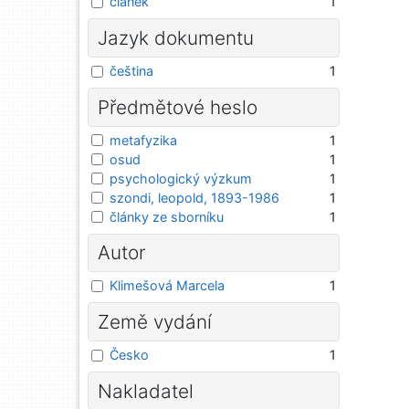
článek
1
Jazyk dokumentu
čeština
1
Předmětové heslo
metafyzika
1
osud
1
psychologický výzkum
1
szondi, leopold, 1893-1986
1
články ze sborníku
1
Autor
Klimešová Marcela
1
Země vydání
Česko
1
Nakladatel