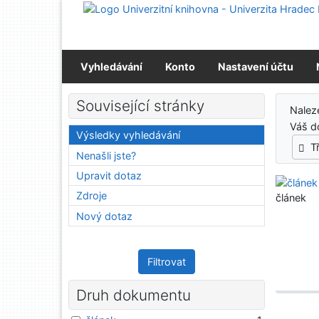
Přejít na obsah
Přejít na menu
Prohlášení o webové přístupnosti
Vyhledávání
Konto
Nastavení účtu
Výs
Související stránky
Nalez
Váš d
Výsledky vyhledávání
T
Nenašli jste?
Upravit dotaz
Zdroje
článek
Nový dotaz
Filtrovat
Druh dokumentu