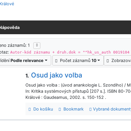
Nápověda
ledky vyhledávání
eno záznamů: 1
otaz:
Autor-kód záznamu + druh.dok = "^hk_us_auth 0019104
řídění
Podle relevance
Počet záznamů
10
Zobrazov
Osud jako volba
1.
Osud jako volba : (úvod anankologie L. Szondiho) / M
In: Kritika systémových přístupů [207 s.]. ISBN 80-7
Králové : Gaudeamus, 2002. s. 150-152 .
Do košíku
Bookmark
Vybrané dokument