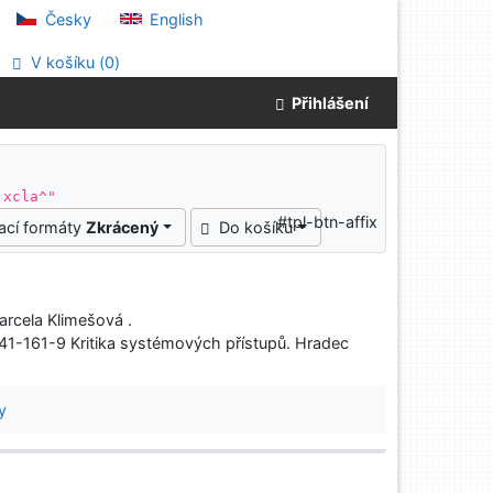
Česky
English
V košíku (
0
)
Přihlášení
 xcla^"
#tpl-btn-affix
ací formáty
Zkrácený
Do košíku
arcela Klimešová .
041-161-9 Kritika systémových přístupů. Hradec
y