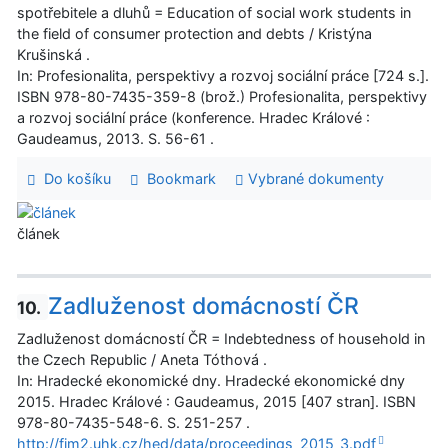
spotřebitele a dluhů = Education of social work students in
the field of consumer protection and debts / Kristýna
Krušinská .
In: Profesionalita, perspektivy a rozvoj sociální práce [724 s.].
ISBN 978-80-7435-359-8 (brož.) Profesionalita, perspektivy
a rozvoj sociální práce (konference. Hradec Králové :
Gaudeamus, 2013. S. 56-61 .
Do košíku
Bookmark
Vybrané dokumenty
článek
Zadluženost domácností ČR
10.
Zadluženost domácností ČR = Indebtedness of household in
the Czech Republic / Aneta Tóthová .
In: Hradecké ekonomické dny. Hradecké ekonomické dny
2015. Hradec Králové : Gaudeamus, 2015 [407 stran]. ISBN
978-80-7435-548-6. S. 251-257 .
http://fim2.uhk.cz/hed/data/proceedings_2015_3.pdf