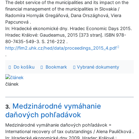
The debt service of the municipalities and its impact on the
financial management of the municipalities in Slovakia /
Radomíra Hornyák Gregáňová, Dana Országhová, Viera
Papcunová .
In: Hradecké ekonomické dny. Hradec Economic Days 2015.
Hradec Králové: Gaudeamus, 2015 [373 stran]. ISBN 978-
80-7435-549-3. S. 216-222 .
http://fim2.uhk.cz/hed/data/proceedings_2015_4.pdf
.
Do košíku
Bookmark
Vybrané dokumenty
článek
Medzinárodné vymáhanie
3.
daňových pohľadávok
Medzinárodné vymáhanie daňových pohľadávok =
International recovery of tax outstandings / Alena Pauličková .
In: Hradecké ekonomické dny 2009. Hradec Králové :