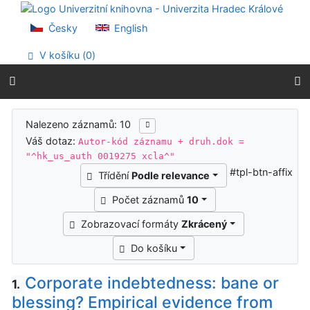
Přejít na obsah
Přejít na menu
Česky
English
Prohlášení o webové přístupnosti
V košíku (
0
)
Výsledky vyhledávání
Nalezeno záznamů: 10
Váš dotaz:
Autor-kód záznamu + druh.dok =
"^hk_us_auth 0019275 xcla^"
#tpl-btn-affix
Třídění
Podle relevance
Počet záznamů
10
Zobrazovací formáty
Zkrácený
Do košíku
Corporate indebtedness: bane or
1.
blessing? Empirical evidence from