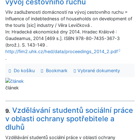
vývoj cestovního ruchu
Vliv zadluženosti domácností na vývoj cestovního ruchu =
Influence of indebtedness of households on development of
the touris [sic] industry / Věra Levičková .
In: Hradecké ekonomické dny 2014. Hradec Králové :
Gaudeamus, 2014 [469 s.]. ISBN 978-80-7435-367-3
(brož.). S. 143-149 .
http://fim2.uhk.cz/hed/data/proceedings_2014_2.pdf
.
Do košíku
Bookmark
Vybrané dokumenty
článek
Vzdělávání studentů sociální práce
9.
v oblasti ochrany spotřebitele a
dluhů
Vzdělávání studentů sociální práce v oblasti ochrany