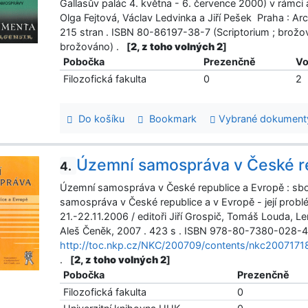
Gallasův palác 4. května - 6. července 2000) v rámci 
Olga Fejtová, Václav Ledvinka a Jiří Pešek Praha : Arc
215 stran . ISBN 80-86197-38-7 (Scriptorium ; brožo
brožováno) .
[
2, z toho volných 2
]
Pobočka
Prezenčně
Vo
Filozofická fakulta
0
2
Do košíku
Bookmark
Vybrané dokument
Územní samospráva v České r
4.
Územní samospráva v České republice a Evropě : sbo
samospráva v České republice a v Evropě - její problém
21.-22.11.2006 / editoři Jiří Grospič, Tomáš Louda, Le
Aleš Čeněk, 2007 . 423 s . ISBN 978-80-7380-028-4 
http://toc.nkp.cz/NKC/200709/contents/nkc2007171
.
[
2, z toho volných 2
]
Pobočka
Prezenčně
Filozofická fakulta
0