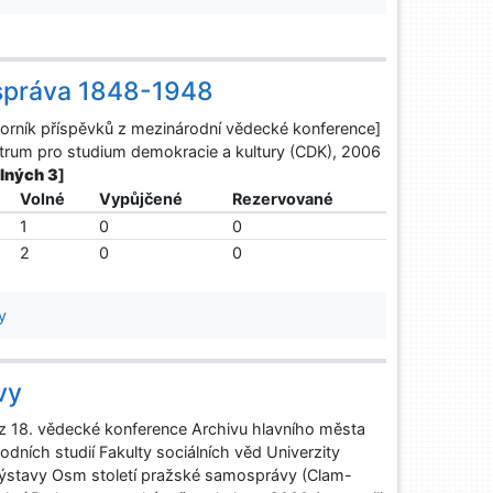
ospráva 1848-1948
orník příspěvků z mezinárodní vědecké konference]
 Centrum pro studium demokracie a kultury (CDK), 2006
olných 3
]
Volné
Vypůjčené
Rezervované
1
0
0
2
0
0
y
vy
 z 18. vědecké konference Archivu hlavního města
dních studií Fakulty sociálních věd Univerzity
i výstavy Osm století pražské samosprávy (Clam-