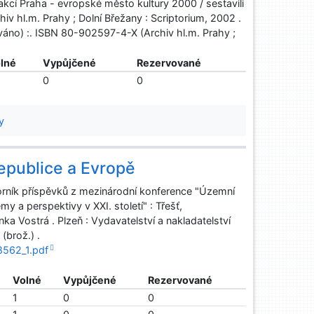
akcí Praha - evropské město kultury 2000 / sestavili
hiv hl.m. Prahy ; Dolní Břežany : Scriptorium, 2002 .
váno) :. ISBN 80-902597-4-X (Archiv hl.m. Prahy ;
lné
Vypůjčené
Rezervované
0
0
y
epublice a Evropě
rník příspěvků z mezinárodní konference "Územní
y a perspektivy v XXI. století" : Třešť,
nka Vostrá . Plzeň : Vydavatelství a nakladatelství
(brož.) .
8562_1.pdf
Volné
Vypůjčené
Rezervované
1
0
0