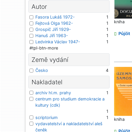
Autor
Fasora Lukáš 1972-
1
kniha
Fejtová Olga 1962-
1
Grospič Jiří 1929-
1
Půjčit
Hanuš Jiří 1963-
1
Ledvinka Václav 1947-
1
#tpl-btn-more
Země vydání
Česko
4
Nakladatel
archiv hl.m. prahy
1
centrum pro studium demokracie a
kultury (cdk)
1
scriptorium
1
kniha
vydavatelství a nakladatelství aleš
čeněk
Půjčit