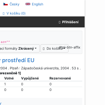
Česky
English
V košíku (
0
)
Přihlášení
 azn^"
#tpl-btn-affix
ací formáty
Zkrácený
Do košíku
 prostředí EU
004 . Plzeň : Západočeská univerzita, 2004 . 53 s .
 prezenčně 1
]
Volné
Vypůjčené
Rezervované
1
0
0
0
0
0
y