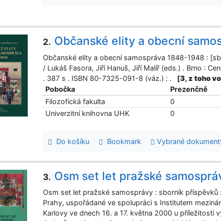
Občanské elity a obecní sam
2.
Občanské elity a obecní samospráva 1848-1948 : [sb
/ Lukáš Fasora, Jiří Hanuš, Jiří Malíř (eds.) . Brno :
. 387 s . ISBN 80-7325-091-8 (váz.) : .
[
3, z toho v
Pobočka
Prezenčně
Filozofická fakulta
0
Univerzitní knihovna UHK
0
Do košíku
Bookmark
Vybrané dokument
Osm set let pražské samosprá
3.
Osm set let pražské samosprávy : sborník příspěvků
Prahy, uspořádané ve spolupráci s Institutem mezináro
Karlovy ve dnech 16. a 17. května 2000 u příležitost