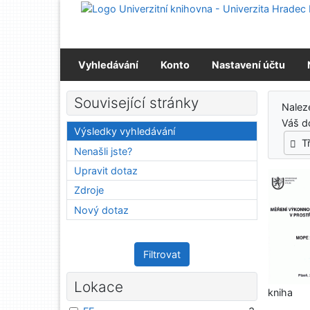
Přejít na obsah
Přejít na menu
Prohlášení o webové přístupnosti
Vyhledávání
Konto
Nastavení účtu
Výs
Související stránky
Nale
Váš d
Výsledky vyhledávání
T
Nenašli jste?
Upravit dotaz
Zdroje
Nový dotaz
Filtrovat
Lokace
kniha