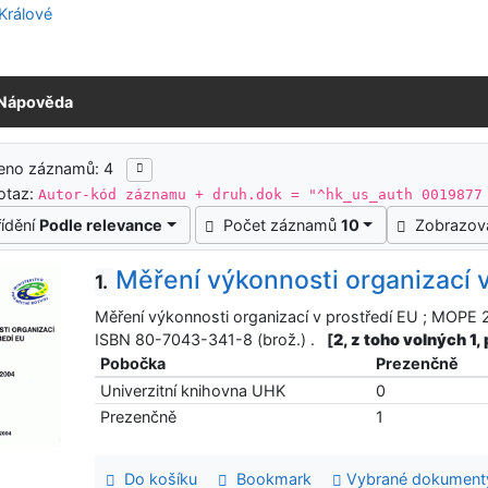
Nápověda
ledky vyhledávání
zeno záznamů: 4
otaz:
Autor-kód záznamu + druh.dok = "^hk_us_auth 0019877
řídění
Podle relevance
Počet záznamů
10
Zobrazov
Měření výkonnosti organizací v
1.
Měření výkonnosti organizací v prostředí EU ; MOPE 2
ISBN 80-7043-341-8 (brož.) .
[
2, z toho volných 1,
Pobočka
Prezenčně
Univerzitní knihovna UHK
0
Prezenčně
1
Do košíku
Bookmark
Vybrané dokument