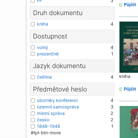
FF
3
Půjčit
Druh dokumentu
kniha
4
Dostupnost
volný
4
prezenčně
1
Jazyk dokumentu
kniha
čeština
4
Předmětové heslo
Půjčit
sborníky konferencí
4
územní samospráva
3
místní správa
2
česko
2
1848-1948
1
#tpl-btn-more