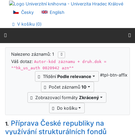
Přejít na obsah
Přejít na menu
Česky
English
Prohlášení o webové přístupnosti
V košíku (
0
)
Výsledky vyhledávání
Nalezeno záznamů: 1
Váš dotaz:
Autor-kód záznamu + druh.dok =
"^hk_us_auth 0020942 azn^"
#tpl-btn-affix
Třídění
Podle relevance
Počet záznamů
10
Zobrazovací formáty
Zkrácený
Do košíku
Příprava České republiky na
1.
využívání strukturálních fondů