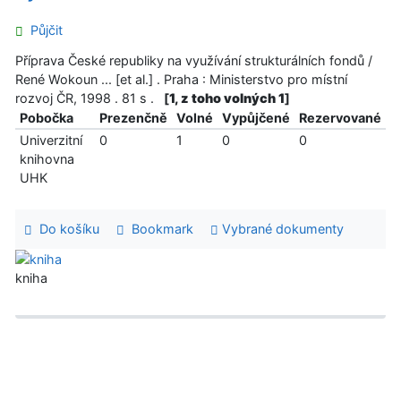
Půjčit
Příprava České republiky na využívání strukturálních fondů /
René Wokoun ... [et al.] . Praha : Ministerstvo pro místní
rozvoj ČR, 1998 . 81 s .
[
1, z toho volných 1
]
Pobočka
Prezenčně
Volné
Vypůjčené
Rezervované
Univerzitní
0
1
0
0
knihovna
UHK
Do košíku
Bookmark
Vybrané dokumenty
kniha