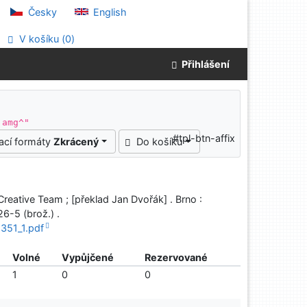
Česky
English
V košíku (
0
)
Přihlášení
 amg^"
#tpl-btn-affix
ací formáty
Zkrácený
Do košíku
reative Team ; [překlad Jan Dvořák] . Brno :
6-5 (brož.) .
351_1.pdf
Volné
Vypůjčené
Rezervované
1
0
0