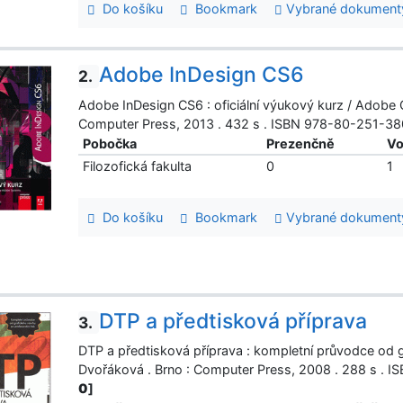
Do košíku
Bookmark
Vybrané dokument
Adobe InDesign CS6
2.
Adobe InDesign CS6 : oficiální výukový kurz / Adobe C
Computer Press, 2013 . 432 s . ISBN 978-80-251-38
Pobočka
Prezenčně
Vo
Filozofická fakulta
0
1
Do košíku
Bookmark
Vybrané dokument
DTP a předtisková příprava
3.
DTP a předtisková příprava : kompletní průvodce od g
Dvořáková . Brno : Computer Press, 2008 . 288 s . 
0
]