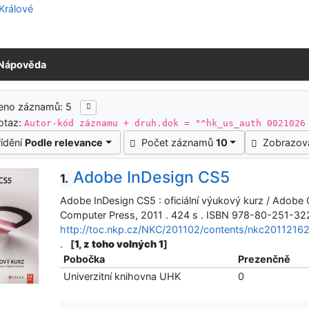
Nápověda
ledky vyhledávání
zeno záznamů: 5
otaz:
Autor-kód záznamu + druh.dok = "^hk_us_auth 0021026
řídění
Podle relevance
Počet záznamů
10
Zobrazov
Adobe InDesign CS5
1.
Adobe InDesign CS5 : oficiální výukový kurz / Adobe C
Computer Press, 2011 . 424 s . ISBN 978-80-251-322
http://toc.nkp.cz/NKC/201102/contents/nkc20112162
.
[
1, z toho volných 1
]
Pobočka
Prezenčně
Univerzitní knihovna UHK
0