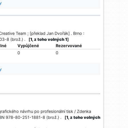
y
reative Team ; [překlad Jan Dvořák] . Brno :
03-8 (brož.) .
[
1, z toho volných 1
]
lné
Vypůjčené
Rezervované
0
0
y
rafického návrhu po profesionální tisk / Zdenka
ISBN 978-80-251-1881-8 (brož.) .
[
1, z toho volných