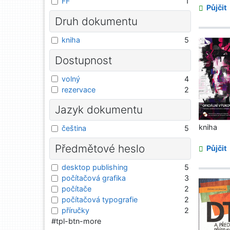
FF
1
Půjčit
Druh dokumentu
kniha
5
Dostupnost
volný
4
rezervace
2
Jazyk dokumentu
kniha
čeština
5
Předmětové heslo
Půjčit
desktop publishing
5
počítačová grafika
3
počítače
2
počítačová typografie
2
příručky
2
#tpl-btn-more