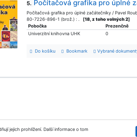
Počítačová grafika pro úplné 
5.
Počítačová grafika pro úplné začátečníky / Pavel Rouba
80-7226-896-1 (brož.) : .
[
18, z toho volných 2
]
Pobočka
Prezenčně
Univerzitní knihovna UHK
0
Do košíku
Bookmark
Vybrané dokument
ují jejich prohlížení. Další informace o tom
tupnost
Soukromí
Modul OpenSearch