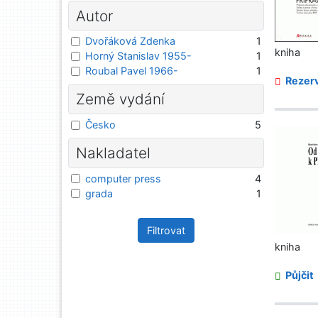
Autor
Dvořáková Zdenka
1
kniha
Horný Stanislav 1955-
1
Roubal Pavel 1966-
1
Rezerv
Země vydání
Česko
5
Nakladatel
computer press
4
grada
1
Filtrovat
kniha
Půjčit