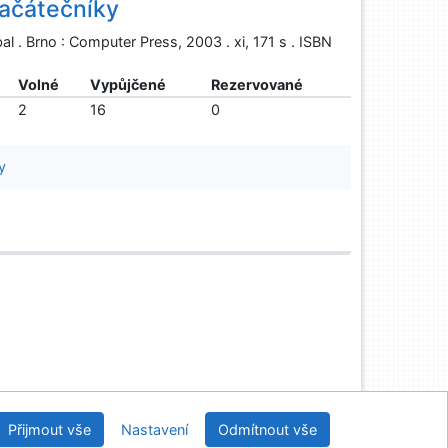
začátečníky
l . Brno : Computer Press, 2003 . xi, 171 s . ISBN
Volné
Vypůjčené
Rezervované
2
16
0
y
Univerzitní knihovna - Univerzita Hradec Králové
Přijmout vše
Nastavení
Odmítnout vše