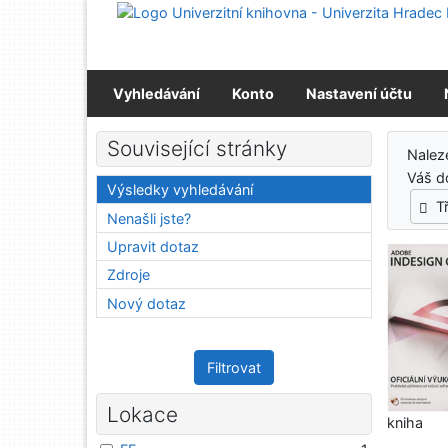
Přejít na obsah
Přejít na menu
Prohlášení o webové přístupnosti
Vyhledávání
Konto
Nastavení účtu
Výs
Související stránky
Nale
Váš d
Výsledky vyhledávání
T
Nenašli jste?
Upravit dotaz
Zdroje
Nový dotaz
Filtrovat
Lokace
kniha