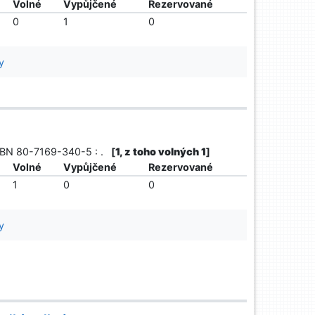
Volné
Vypůjčené
Rezervované
0
1
0
y
 ISBN 80-7169-340-5 : .
[
1, z toho volných 1
]
Volné
Vypůjčené
Rezervované
1
0
0
y