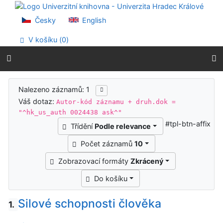
Přejít na obsah
Přejít na menu
Česky
English
Prohlášení o webové přístupnosti
V košíku (
0
)
Výsledky vyhledávání
Nalezeno záznamů: 1
Váš dotaz:
Autor-kód záznamu + druh.dok =
"^hk_us_auth 0024438 ask^"
#tpl-btn-affix
Třídění
Podle relevance
Počet záznamů
10
Zobrazovací formáty
Zkrácený
Do košíku
Silové schopnosti člověka
1.