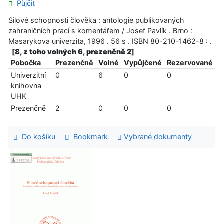
Půjčit
Silové schopnosti člověka : antologie publikovaných
zahraničních prací s komentářem / Josef Pavlík . Brno :
Masarykova univerzita, 1996 . 56 s . ISBN 80-210-1462-8 : .
[
8, z toho volných 6, prezenčně 2
]
Pobočka
Prezenčně
Volné
Vypůjčené
Rezervované
Univerzitní
0
6
0
0
knihovna
UHK
Prezenčně
2
0
0
0
Do košíku
Bookmark
Vybrané dokumenty