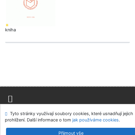
kniha
Mapa stránek
Přístupnost
Soukromí
Tyto stránky využívají soubory cookies, které usnadňují jejich
Modul OpenSearch
Napište nám
Nastavení cookies
prohlížení. Další informace o tom
jak používáme cookies
.
Univerzitní knihovna - Univerzita Hradec Králové
Přijmout vše