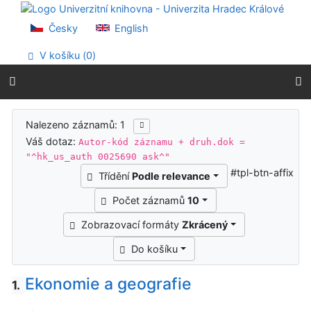
Přejít na obsah
Přejít na menu
Česky
English
Prohlášení o webové přístupnosti
V košíku (
0
)
Výsledky vyhledávání
Nalezeno záznamů: 1
Váš dotaz:
Autor-kód záznamu + druh.dok =
"^hk_us_auth 0025690 ask^"
#tpl-btn-affix
Třídění
Podle relevance
Počet záznamů
10
Zobrazovací formáty
Zkrácený
Do košíku
Ekonomie a geografie
1.