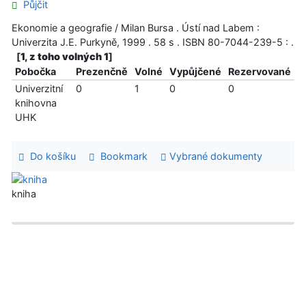
Půjčit
Ekonomie a geografie / Milan Bursa . Ústí nad Labem :
Univerzita J.E. Purkyně, 1999 . 58 s . ISBN 80-7044-239-5 : .
[
1, z toho volných 1
]
Pobočka
Prezenčně
Volné
Vypůjčené
Rezervované
Univerzitní
0
1
0
0
knihovna
UHK
Do košíku
Bookmark
Vybrané dokumenty
kniha