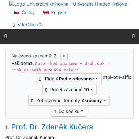
Přejít na obsah
Přejít na menu
Česky
English
Prohlášení o webové přístupnosti
V košíku (
0
)
Výsledky vyhledávání
Nalezeno záznamů: 2
Váš dotaz:
Autor-kód záznamu + druh.dok =
"^hk_us_auth 0058494 xcla^"
#tpl-btn-affix
Třídění
Podle relevance
Počet záznamů
10
Zobrazovací formáty
Zkrácený
Do košíku
Prof. Dr. Zdeněk Kučera
1.
Prof. Dr. Zdeněk Kučera .