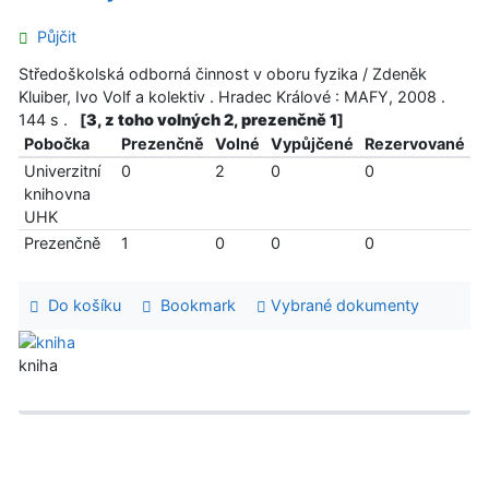
Půjčit
Středoškolská odborná činnost v oboru fyzika / Zdeněk
Kluiber, Ivo Volf a kolektiv . Hradec Králové : MAFY, 2008 .
144 s .
[
3, z toho volných 2, prezenčně 1
]
Pobočka
Prezenčně
Volné
Vypůjčené
Rezervované
Univerzitní
0
2
0
0
knihovna
UHK
Prezenčně
1
0
0
0
Do košíku
Bookmark
Vybrané dokumenty
kniha