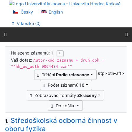
Přejít na obsah
Přejít na menu
Česky
English
Prohlášení o webové přístupnosti
V košíku (
0
)
Výsledky vyhledávání
Nalezeno záznamů: 1
Váš dotaz:
Autor-kód záznamu + druh.dok =
"^hk_us_auth 0064434 azn^"
#tpl-btn-affix
Třídění
Podle relevance
Počet záznamů
10
Zobrazovací formáty
Zkrácený
Do košíku
Středoškolská odborná činnost v
1.
oboru fyzika