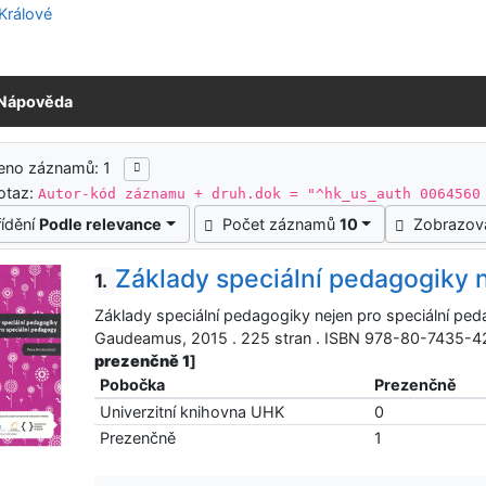
Nápověda
ledky vyhledávání
eno záznamů: 1
otaz:
Autor-kód záznamu + druh.dok = "^hk_us_auth 0064560
řídění
Podle relevance
Počet záznamů
10
Zobrazov
Základy speciální pedagogiky 
1.
Základy speciální pedagogiky nejen pro speciální ped
Gaudeamus, 2015 . 225 stran . ISBN 978-80-7435-4
prezenčně 1
]
Pobočka
Prezenčně
Univerzitní knihovna UHK
0
Prezenčně
1