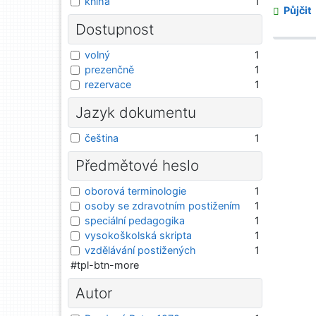
kniha
1
Půjčit
Dostupnost
volný
1
prezenčně
1
rezervace
1
Jazyk dokumentu
čeština
1
Předmětové heslo
oborová terminologie
1
osoby se zdravotním postižením
1
speciální pedagogika
1
vysokoškolská skripta
1
vzdělávání postižených
1
#tpl-btn-more
Autor