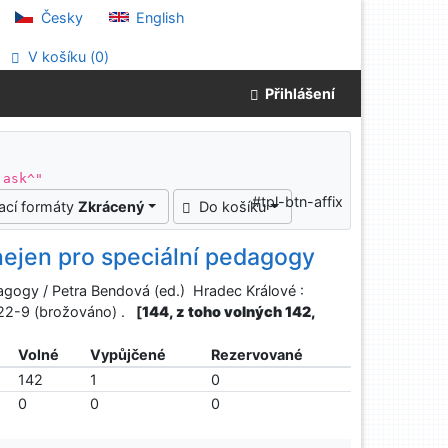
Česky
English
V košíku (
0
)
Přihlášení
 ask^"
#tpl-btn-affix
ací formáty
Zkrácený
Do košíku
nejen pro speciální pedagogy
agogy / Petra Bendová (ed.) Hradec Králové :
22-9 (brožováno) .
[
144, z toho volných 142,
Volné
Vypůjčené
Rezervované
142
1
0
0
0
0