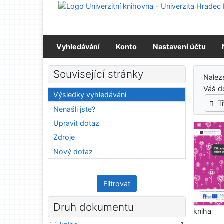
Přejít na obsah
Přejít na menu
Prohlášení o webové přístupnosti
Vyhledávání
Konto
Nastavení účtu
Výs
Související stránky
Nalez
Váš d
Výsledky vyhledávání
T
Nenašli jste?
Upravit dotaz
Zdroje
Nový dotaz
Filtrovat
Druh dokumentu
kniha