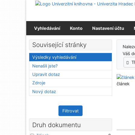
Přejít na obsah
Přejít na menu
Prohlášení o webové přístupnosti
Vyhledávání
Konto
Nastavení účtu
Výs
Související stránky
Nale
Váš d
Výsledky vyhledávání
T
Nenašli jste?
Upravit dotaz
Zdroje
článek
Nový dotaz
Filtrovat
Druh dokumentu