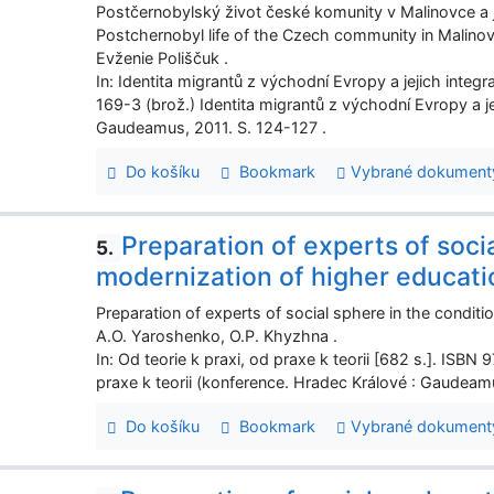
Postčernobylský život české komunity v Malinovce a jej
Postchernobyl life of the Czech community in Malinovka 
Evženie Poliščuk .
In: Identita migrantů z východní Evropy a jejich inte
169-3 (brož.) Identita migrantů z východní Evropy a j
Gaudeamus, 2011. S. 124-127 .
Do košíku
Bookmark
Vybrané dokument
Preparation of experts of socia
5.
modernization of higher educati
Preparation of experts of social sphere in the conditi
A.O. Yaroshenko, O.P. Khyzhna .
In: Od teorie k praxi, od praxe k teorii [682 s.]. ISB
praxe k teorii (konference. Hradec Králové : Gaudeam
Do košíku
Bookmark
Vybrané dokument