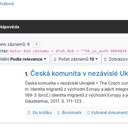
Nápověda
ledky vyhledávání
zeno záznamů: 8
otaz:
Autor-kód záznamu + druh.dok = "^hk_us_auth 0064934
řídění
Podle relevance
Počet záznamů
10
Zobrazov
Česká komunita v nezávislé Uk
1.
Česká komunita v nezávislé Ukrajině = The Czech com
In: Identita migrantů z východní Evropy a jejich inte
169-3 (brož.) Identita migrantů z východní Evropy a j
Gaudeamus, 2011. S. 111-123 .
Do košíku
Bookmark
Vybrané dokument