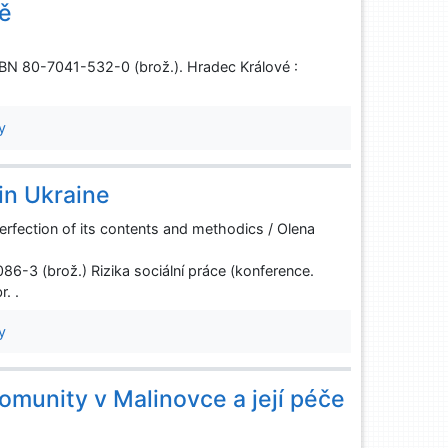
ně
 ISBN 80-7041-532-0 (brož.). Hradec Králové :
y
in Ukraine
erfection of its contents and methodics / Olena
086-3 (brož.) Rizika sociální práce (konference.
. .
y
omunity v Malinovce a její péče