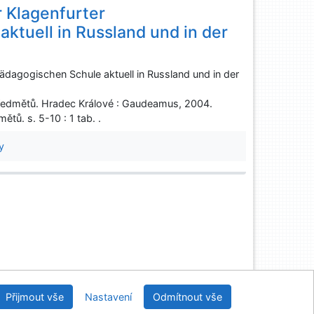
r Klagenfurter
ktuell in Russland und in der
pädagogischen Schule aktuell in Russland und in der
ředmětů. Hradec Králové : Gaudeamus, 2004.
ů. s. 5-10 : 1 tab. .
y
Univerzitní knihovna - Univerzita Hradec Králové
Přijmout vše
Nastavení
Odmítnout vše