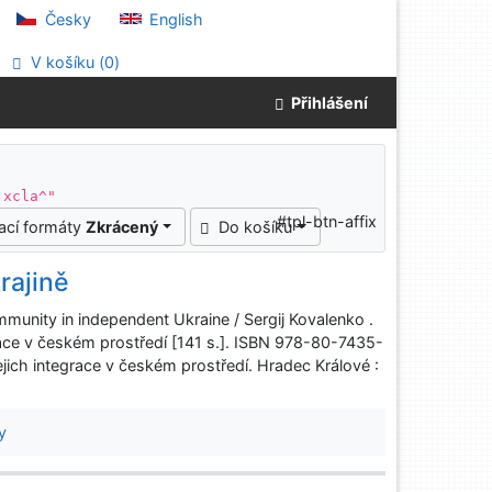
Česky
English
V košíku (
0
)
Přihlášení
 xcla^"
#tpl-btn-affix
ací formáty
Zkrácený
Do košíku
rajině
munity in independent Ukraine / Sergij Kovalenko .
grace v českém prostředí [141 s.]. ISBN 978-80-7435-
ejich integrace v českém prostředí. Hradec Králové :
y