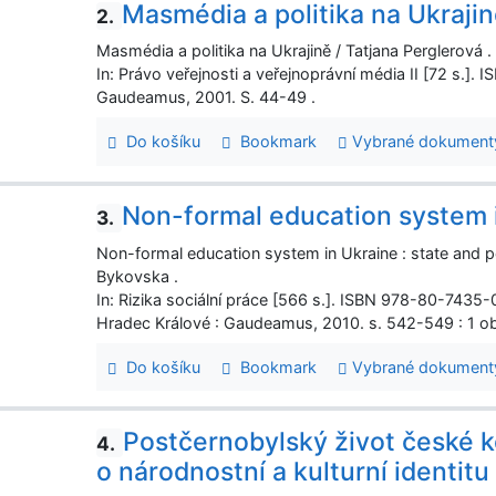
Masmédia a politika na Ukraji
2.
Masmédia a politika na Ukrajině / Tatjana Perglerová .
In: Právo veřejnosti a veřejnoprávní média II [72 s.].
Gaudeamus, 2001. S. 44-49 .
Do košíku
Bookmark
Vybrané dokument
Non-formal education system 
3.
Non-formal education system in Ukraine : state and p
Bykovska .
In: Rizika sociální práce [566 s.]. ISBN 978-80-7435-
Hradec Králové : Gaudeamus, 2010. s. 542-549 : 1 obr
Do košíku
Bookmark
Vybrané dokument
Postčernobylský život české k
4.
o národnostní a kulturní identitu