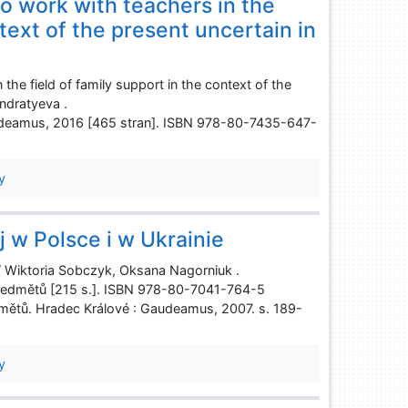
to work with teachers in the
ntext of the present uncertain in
the field of family support in the context of the
ndratyeva .
Gaudeamus, 2016 [465 stran]. ISBN 978-80-7435-647-
y
j w Polsce i w Ukrainie
 / Wiktoria Sobczyk, Oksana Nagorniuk .
ředmětů [215 s.]. ISBN 978-80-7041-764-5
ětů. Hradec Králové : Gaudeamus, 2007. s. 189-
y