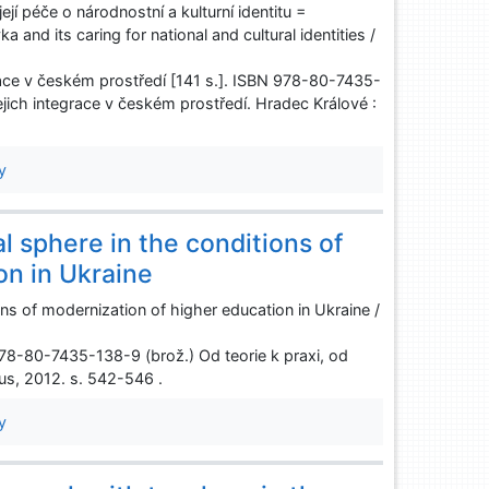
í péče o národnostní a kulturní identitu =
and its caring for national and cultural identities /
grace v českém prostředí [141 s.]. ISBN 978-80-7435-
ejich integrace v českém prostředí. Hradec Králové :
y
l sphere in the conditions of
on in Ukraine
ons of modernization of higher education in Ukraine /
N 978-80-7435-138-9 (brož.) Od teorie k praxi, od
us, 2012. s. 542-546 .
y