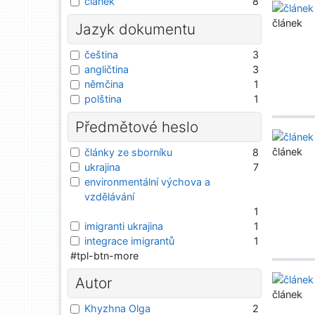
článek
8
článek
Jazyk dokumentu
čeština
3
angličtina
3
němčina
1
polština
1
Předmětové heslo
článek
články ze sborníku
8
ukrajina
7
environmentální výchova a
vzdělávání
1
imigranti ukrajina
1
integrace imigrantů
1
#tpl-btn-more
Autor
článek
Khyzhna Olga
2