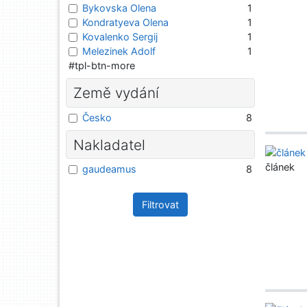
Bykovska Olena
1
Kondratyeva Olena
1
Kovalenko Sergij
1
Melezinek Adolf
1
#tpl-btn-more
Země vydání
Česko
8
Nakladatel
článek
gaudeamus
8
Filtrovat