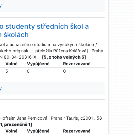
y
o studenty středních škol a
h školách
škol a uchazeče o studium na vysokých školách /
kého originálu ... přeložila Růžena Kolářová] . Praha
ISBN 80-04-26316-X .
[
5, z toho volných 5
]
Volné
Vypůjčené
Rezervované
5
0
0
y
 Hofrajtr, Jana Pernicová . Praha : Tauris, c2001 . 58
 1, prezenčně 1
]
Volné
Vypůjčené
Rezervované