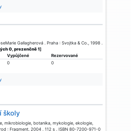
y
 RoseMarie Gallagherová . Praha : Svojtka & Co., 1998 .
lných 0, prezenčně 1
]
Vypůjčené
Rezervované
0
0
y
í školy
ie, mikrobiologie, botanika, mykologie, ekologie,
Brod : Fragment, 2004 . 112 s . ISBN 80-7200-971-0