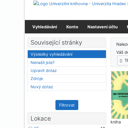
Přejít na obsah
Přejít na menu
Prohlášení o webové přístupnosti
Vyhledávání
Konto
Nastavení účtu
Výs
Související stránky
Nale
Váš d
Výsledky vyhledávání
T
Nenašli jste?
Upravit dotaz
Zdroje
Nový dotaz
Filtrovat
Lokace
kniha