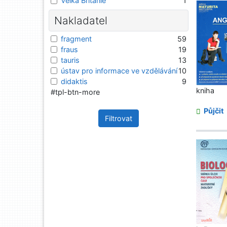
Velká Británie
1
Nakladatel
fragment
59
fraus
19
tauris
13
ústav pro informace ve vzdělávání
10
didaktis
9
kniha
#tpl-btn-more
Půjčit
Filtrovat