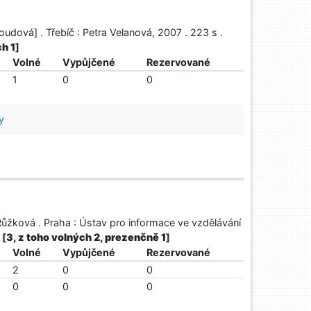
oudová] . Třebíč : Petra Velanová, 2007 . 223 s .
ch 1
]
Volné
Vypůjčené
Rezervované
1
0
0
y
 Růžková . Praha : Ústav pro informace ve vzdělávání
.
[
3, z toho volných 2, prezenčně 1
]
Volné
Vypůjčené
Rezervované
2
0
0
0
0
0