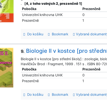
.
[
4, z toho volných 2, prezenčně 1
]
Pobočka
Prezenčně
Univerzitní knihovna UHK
0
Prezenčně
1
Do košíku
Bookmark
Vybrané dokument
Biologie II v kostce [pro středn
9.
Biologie II v kostce [pro střední školy] : zoologie, b
Havlíčkův Brod : Fragment, 1999 . 151 s . ISBN 80-
Pobočka
Prezenčně
Univerzitní knihovna UHK
0
Prezenčně
1
Do košíku
Bookmark
Vybrané dokument