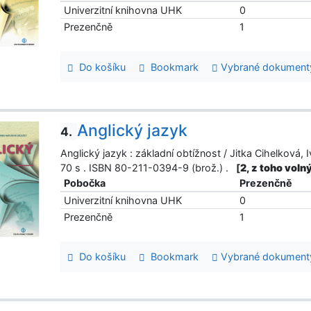
Univerzitní knihovna UHK
0
Prezenčně
1
Do košíku
Bookmark
Vybrané dokument
Anglický jazyk
4.
Anglický jazyk : základní obtížnost / Jitka Cihelková, I
70 s . ISBN 80-211-0394-9 (brož.) .
[
2, z toho voln
Pobočka
Prezenčně
Univerzitní knihovna UHK
0
Prezenčně
1
Do košíku
Bookmark
Vybrané dokument