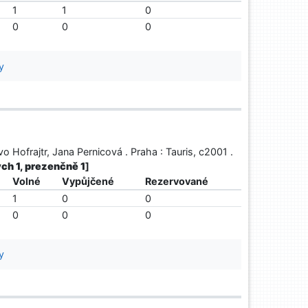
1
1
0
0
0
0
y
vo Hofrajtr, Jana Pernicová . Praha : Tauris, c2001 .
ých 1, prezenčně 1
]
Volné
Vypůjčené
Rezervované
1
0
0
0
0
0
y