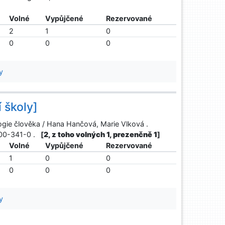
Volné
Vypůjčené
Rezervované
2
1
0
0
0
0
y
í školy]
iologie člověka / Hana Hančová, Marie Vlková .
7200-341-0 .
[
2, z toho volných 1, prezenčně 1
]
Volné
Vypůjčené
Rezervované
1
0
0
0
0
0
y