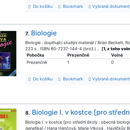
Do košíku
Bookmark
Vybrané dokument
Biologie
7.
Biologie : doplňující studijní materiál / Brian Beckett,
223 s . ISBN 80-7237-144-4 (brož.) .
[
1, z toho vo
Pobočka
Prezenčně
Volné
Prezenčně
1
0
Do košíku
Bookmark
Vybrané dokument
Biologie I. v kostce [pro středn
8.
Biologie I. v kostce [pro střední školy : obecná biolog
genetika] / Hana Hančová, Marie Vlková . Havlíčkův 