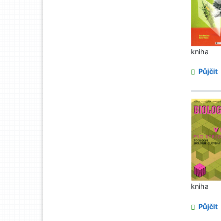
kniha
Půjčit
kniha
Půjčit