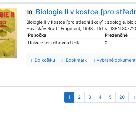
Biologie II v kostce [pro střed
10.
Biologie II v kostce [pro střední školy] : zoologie, b
Havlíčkův Brod : Fragment, 1998 . 151 s . ISBN 80-7
Pobočka
Prezenčně
Univerzitní knihovna UHK
0
Do košíku
Bookmark
Vybrané dokument
1
2
3
4
5
20