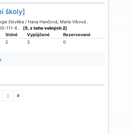
ní školy]
iologie člověka / Hana Hančová, Marie Vlková .
200-111-6 .
[
5, z toho volných 2
]
Volné
Vypůjčené
Rezervované
2
3
0
y
#