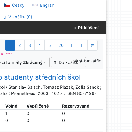
Česky
English
V košíku (
0
)
Přihlášení
1
2
3
4
5
20
#
 auc^"
#tpl-btn-affix
ací formáty
Zkrácený
Do košíku
o studenty středních škol
ol / Stanislav Salach, Tomasz Plazak, Zofia Sanok ;
. Praha : Prometheus, 2003 . 102 s . ISBN 80-7196-
Volné
Vypůjčené
Rezervované
1
0
0
0
0
0