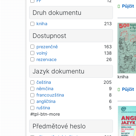
FF
12
Půjčit
Druh dokumentu
kniha
213
Dostupnost
prezenčně
163
volný
138
rezervace
26
Jazyk dokumentu
kniha
čeština
205
němčina
9
Půjčit
francouzština
8
angličtina
6
ruština
5
#tpl-btn-more
Předmětové heslo