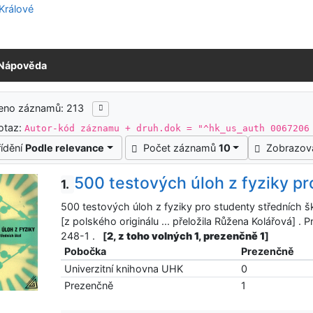
Nápověda
ledky vyhledávání
zeno záznamů: 213
otaz:
Autor-kód záznamu + druh.dok = "^hk_us_auth 0067206
řídění
Podle relevance
Počet záznamů
10
Zobrazov
500 testových úloh z fyziky pr
1.
500 testových úloh z fyziky pro studenty středních šk
[z polského originálu ... přeložila Růžena Kolářová] 
248-1 .
[
2, z toho volných 1, prezenčně 1
]
Pobočka
Prezenčně
Univerzitní knihovna UHK
0
Prezenčně
1