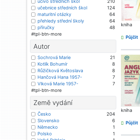
učivo středních škol
210
učebnice středních škol
124
maturitní otázky
64
přehledy střední školy
64
kniha
příručky
48
#tpl-btn-more
Půjčit
Autor
Sochrová Marie
21
Kotlík Bohumír
8
Růžičková Květoslava
8
Hančová Hana 1957-
7
Vlková Marie 1957-
7
#tpl-btn-more
Země vydání
kniha
Česko
204
Slovensko
6
Půjčit
Německo
1
Polsko
1