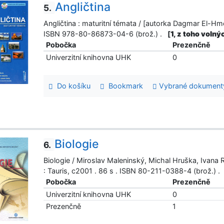
Angličtina
5.
Angličtina : maturitní témata / [autorka Dagmar El-Hm
ISBN 978-80-86873-04-6 (brož.) .
[
1, z toho volný
Pobočka
Prezenčně
Univerzitní knihovna UHK
0
Do košíku
Bookmark
Vybrané dokument
Biologie
6.
Biologie / Miroslav Maleninský, Michal Hruška, Ivana
: Tauris, c2001 . 86 s . ISBN 80-211-0388-4 (brož.) 
Pobočka
Prezenčně
Univerzitní knihovna UHK
0
Prezenčně
1