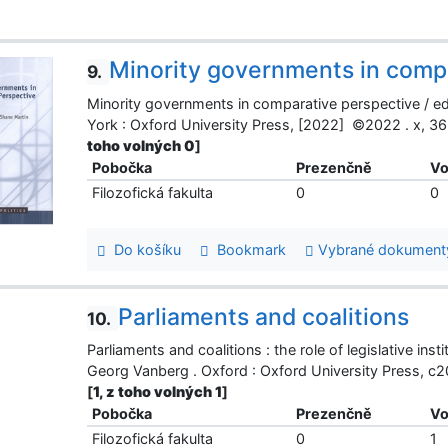
Minority governments in comp
9.
Minority governments in comparative perspective / ed
York : Oxford University Press, [2022] ©2022 . x, 
toho volných 0
]
Pobočka
Prezenčně
Vo
Filozofická fakulta
0
0
Do košíku
Bookmark
Vybrané dokument
Parliaments and coalitions
10.
Parliaments and coalitions : the role of legislative ins
Georg Vanberg . Oxford : Oxford University Press, c2
[
1, z toho volných 1
]
Pobočka
Prezenčně
Vo
Filozofická fakulta
0
1