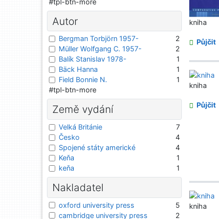
#tpl-btn-more
Autor
kniha
Bergman Torbjörn 1957-
2
Půjčit
Müller Wolfgang C. 1957-
2
Balík Stanislav 1978-
1
Bäck Hanna
1
Field Bonnie N.
1
kniha
#tpl-btn-more
Půjčit
Země vydání
Velká Británie
7
Česko
4
Spojené státy americké
4
Keňa
1
keňa
1
Nakladatel
oxford university press
5
kniha
cambridge university press
2