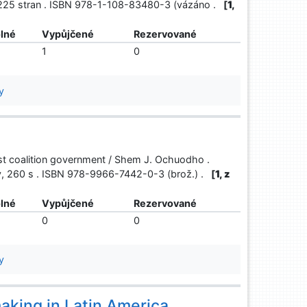
, 225 stran . ISBN 978-1-108-83480-3 (vázáno .
[
1,
lné
Vypůjčené
Rezervované
1
0
y
irst coalition government / Shem J. Ochuodho .
 xv, 260 s . ISBN 978-9966-7442-0-3 (brož.) .
[
1, z
lné
Vypůjčené
Rezervované
0
0
y
making in Latin America