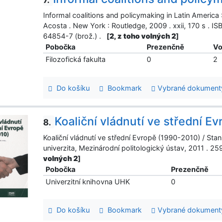
Informal coalitions and policymaking in Latin America
Acosta . New York : Routledge, 2009 . xxii, 170 s .
64854-7 (brož.) .
[
2, z toho volných 2
]
Pobočka
Prezenčně
Vo
Filozofická fakulta
0
2
Do košíku
Bookmark
Vybrané dokument
Koaliční vládnutí ve střední E
8.
Koaliční vládnutí ve střední Evropě (1990-2010) / Stani
univerzita, Mezinárodní politologický ústav, 2011 . 
volných 2
]
Pobočka
Prezenčně
Univerzitní knihovna UHK
0
Do košíku
Bookmark
Vybrané dokument