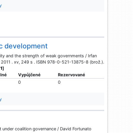
y
ic development
lity and the strength of weak governments / Irfan
 2011 . xv, 249 s . ISBN 978-0-521-13875-8 (brož.).
 1
]
lné
Vypůjčené
Rezervované
0
0
y
ct under coalition governance / David Fortunato