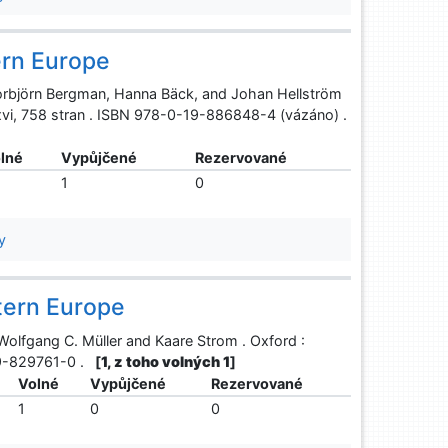
ern Europe
Torbjörn Bergman, Hanna Bäck, and Johan Hellström
 xvi, 758 stran . ISBN 978-0-19-886848-4 (vázáno) .
lné
Vypůjčené
Rezervované
1
0
y
tern Europe
Wolfgang C. Müller and Kaare Strom . Oxford :
-19-829761-0 .
[
1, z toho volných 1
]
Volné
Vypůjčené
Rezervované
1
0
0