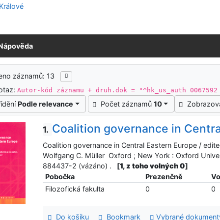
Nápověda
ledky vyhledávání
zeno záznamů: 13
otaz:
Autor-kód záznamu + druh.dok = "^hk_us_auth 0067592
řídění
Podle relevance
Počet záznamů
10
Zobrazov
Coalition governance in Centr
1.
Coalition governance in Central Eastern Europe / edit
Wolfgang C. Müller Oxford ; New York : Oxford Univer
884437-2 (vázáno) .
[
1, z toho volných 0
]
Pobočka
Prezenčně
Vo
Filozofická fakulta
0
0
Do košíku
Bookmark
Vybrané dokument