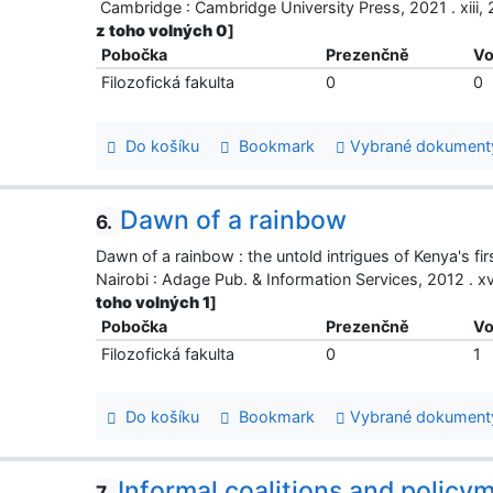
Cambridge : Cambridge University Press, 2021 . xiii
z toho volných 0
]
Pobočka
Prezenčně
Vo
Filozofická fakulta
0
0
Do košíku
Bookmark
Vybrané dokument
Dawn of a rainbow
6.
Dawn of a rainbow : the untold intrigues of Kenya's f
Nairobi : Adage Pub. & Information Services, 2012 .
toho volných 1
]
Pobočka
Prezenčně
Vo
Filozofická fakulta
0
1
Do košíku
Bookmark
Vybrané dokument
Informal coalitions and policy
7.