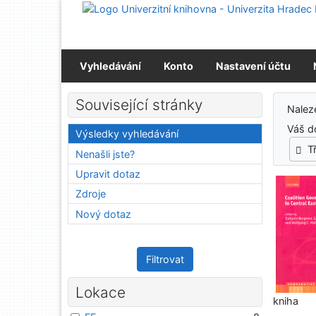
Přejít na obsah
Přejít na menu
Prohlášení o webové přístupnosti
Vyhledávání
Konto
Nastavení účtu
Výs
Související stránky
Nale
Váš d
Výsledky vyhledávání
T
Nenašli jste?
Upravit dotaz
Zdroje
Nový dotaz
Filtrovat
Lokace
kniha