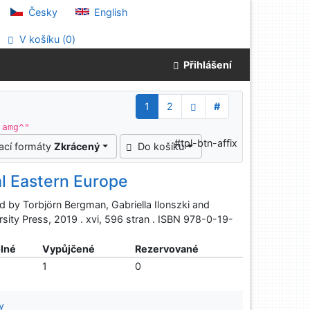
Česky
English
V košíku (
0
)
Přihlášení
1
2
#
 amg^"
#tpl-btn-affix
ací formáty
Zkrácený
Do košíku
al Eastern Europe
ed by Torbjörn Bergman, Gabriella Ilonszki and
sity Press, 2019 . xvi, 596 stran . ISBN 978-0-19-
lné
Vypůjčené
Rezervované
1
0
y