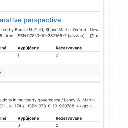
arative perspective
ited by Bonnie N. Field, Shane Martin Oxford ; New
365 stran . ISBN 978-0-19-287165-7 (vázáno) .
[
1, z
lné
Vypůjčené
Rezervované
1
0
y
titutions in multiparty governance / Lanny W. Martin,
011 . xi, 174 s . ISBN 978-0-19-960788-4 (váz.) .
lné
Vypůjčené
Rezervované
0
0