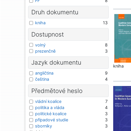
FF
8
Druh dokumentu
kniha
13
Dostupnost
volný
8
prezenčně
3
Jazyk dokumentu
kniha
angličtina
9
čeština
4
Předmětové heslo
vládní koalice
7
politika a vláda
4
politické koalice
3
případové studie
3
sborníky
3