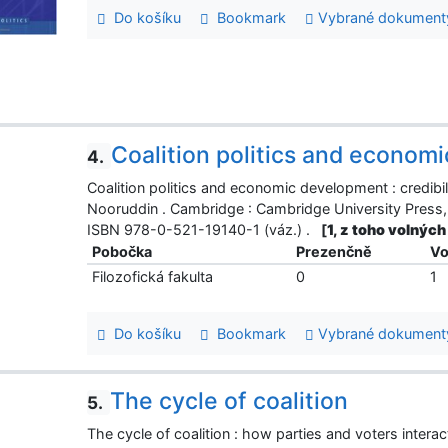
Do košíku
Bookmark
Vybrané dokument
Coalition politics and econom
4.
Coalition politics and economic development : credibi
Nooruddin . Cambridge : Cambridge University Press,
ISBN 978-0-521-19140-1 (váz.) .
[
1, z toho volných
Pobočka
Prezenčně
Vo
Filozofická fakulta
0
1
Do košíku
Bookmark
Vybrané dokument
The cycle of coalition
5.
The cycle of coalition : how parties and voters intera