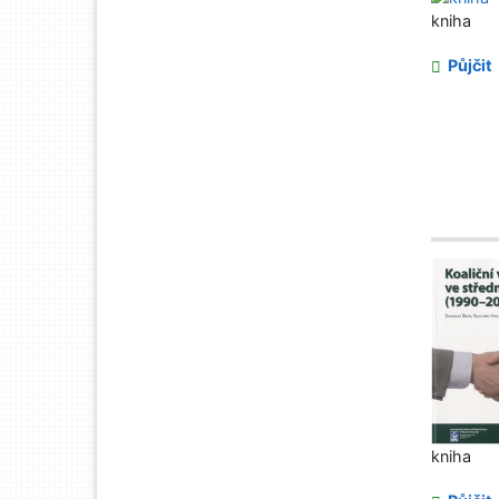
kniha
Půjčit
kniha