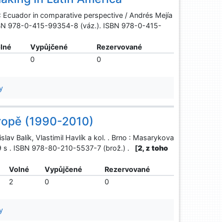
 : Ecuador in comparative perspective / Andrés Mejía
 ISBN 978-0-415-99354-8 (váz.). ISBN 978-0-415-
lné
Vypůjčené
Rezervované
0
0
y
vropě (1990-2010)
slav Balík, Vlastimil Havlík a kol. . Brno : Masarykova
259 s . ISBN 978-80-210-5537-7 (brož.) .
[
2, z toho
Volné
Vypůjčené
Rezervované
2
0
0
y