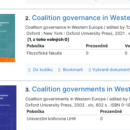
Coalition governance in West
2.
Coalition governance in Western Europe / edited by 
Oxford ; New York : Oxford University Press, 2021 .
[
1, z toho volných 0
]
Pobočka
Prezenčně
Vo
Filozofická fakulta
0
0
Do košíku
Bookmark
Vybrané dokument
Coalition governments in Wes
3.
Coalition governments in Western Europe / edited by 
Oxford University Press, 2003 . xiv, 602 s . ISBN 0
Pobočka
Prezenčně
Univerzitní knihovna UHK
0