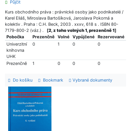
Půjčit
Kurs obchodního práva : právnické osoby jako podnikatelé /
Karel Eliáš, Miroslava Bartošíková, Jaroslava Pokorná a
kolektiv . Praha : C.H. Beck, 2003 . xxxv, 618 s . ISBN 80-
7179-800-2 (váz.) .
[
2, z toho volných 1, prezenčně 1
]
Pobočka
Prezenčně
Volné
Vypůjčené
Rezervované
Univerzitní
0
1
0
0
knihovna
UHK
Prezenčně
1
0
0
0
Do košíku
Bookmark
Vybrané dokumenty