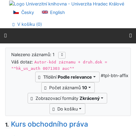
Přejít na obsah
Přejít na menu
Česky
English
Prohlášení o webové přístupnosti
V košíku (
0
)
Výsledky vyhledávání
Nalezeno záznamů: 1
Váš dotaz:
Autor-kód záznamu + druh.dok =
"^hk_us_auth 0071303 auc^"
#tpl-btn-affix
Třídění
Podle relevance
Počet záznamů
10
Zobrazovací formáty
Zkrácený
Do košíku
Kurs obchodního práva
1.