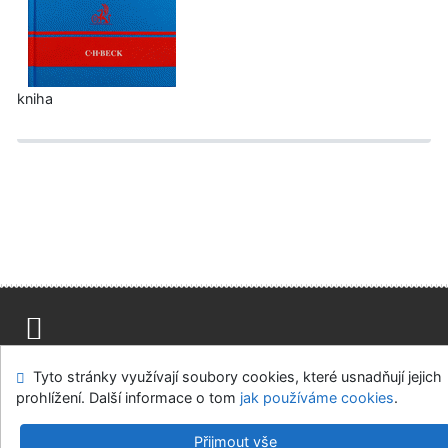
kniha
Mapa stránek
Přístupnost
Soukromí
Tyto stránky využívají soubory cookies, které usnadňují jejich
Modul OpenSearch
Napište nám
Nastavení cookies
prohlížení. Další informace o tom
jak používáme cookies
.
Univerzitní knihovna - Univerzita Hradec Králové
Přijmout vše