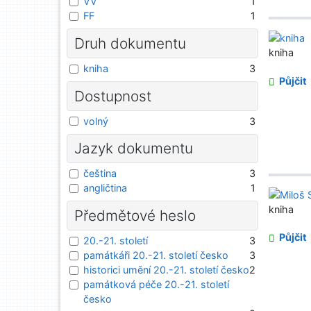
VV
1
FF
1
Druh dokumentu
kniha
kniha
3
Půjčit
Dostupnost
volný
3
Jazyk dokumentu
čeština
3
angličtina
1
kniha
Předmětové heslo
Půjčit
20.-21. století
3
památkáři 20.-21. století česko
3
historici umění 20.-21. století česko
2
památková péče 20.-21. století
česko