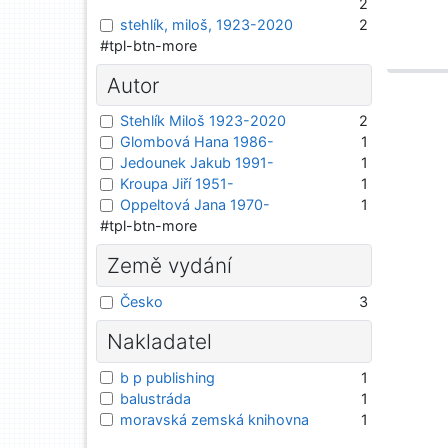
2
stehlík, miloš, 1923-2020
2
#tpl-btn-more
Autor
Stehlík Miloš 1923-2020
2
Glombová Hana 1986-
1
Jedounek Jakub 1991-
1
Kroupa Jiří 1951-
1
Oppeltová Jana 1970-
1
#tpl-btn-more
Země vydání
Česko
3
Nakladatel
b p publishing
1
balustráda
1
moravská zemská knihovna
1