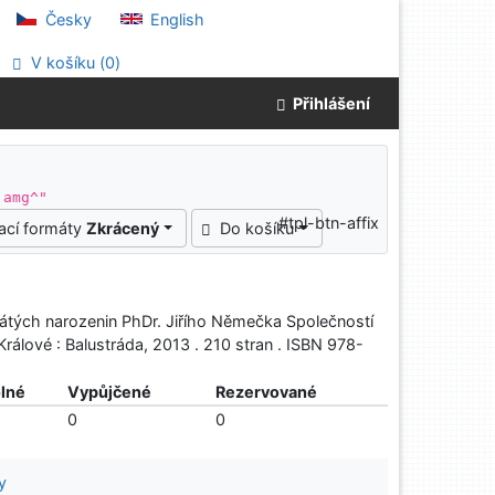
Česky
English
V košíku (
0
)
Přihlášení
 amg^"
#tpl-btn-affix
ací formáty
Zkrácený
Do košíku
sátých narozenin PhDr. Jiřího Němečka Společností
lové : Balustráda, 2013 . 210 stran . ISBN 978-
lné
Vypůjčené
Rezervované
0
0
y