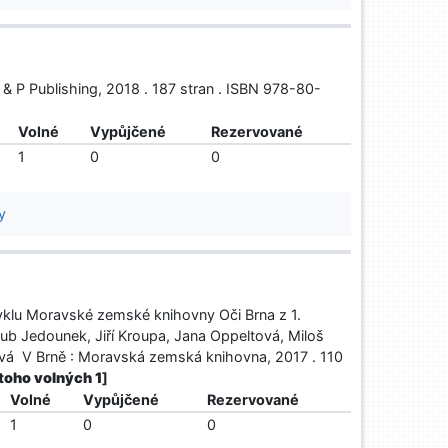
 & P Publishing, 2018 . 187 stran . ISBN 978-80-
Volné
Vypůjčené
Rezervované
1
0
0
y
 cyklu Moravské zemské knihovny Oči Brna z 1.
ub Jedounek, Jiří Kroupa, Jana Oppeltová, Miloš
ová V Brně : Moravská zemská knihovna, 2017 . 110
z toho volných 1
]
Volné
Vypůjčené
Rezervované
1
0
0