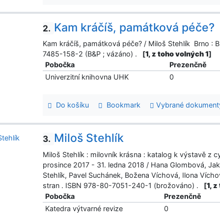
Kam kráčíš, památková péče?
2.
Kam kráčíš, památková péče? / Miloš Stehlík Brno : B
7485-158-2 (B&P ; vázáno) .
[
1, z toho volných 1
]
Pobočka
Prezenčně
Univerzitní knihovna UHK
0
Do košíku
Bookmark
Vybrané dokument
Miloš Stehlík
3.
Miloš Stehlík : milovník krásna : katalog k výstavě z
prosince 2017 - 31. ledna 2018 / Hana Glombová, Jak
Stehlík, Pavel Suchánek, Božena Víchová, Ilona Vích
stran . ISBN 978-80-7051-240-1 (brožováno) .
[
1, 
Pobočka
Prezenčně
Katedra výtvarné revize
0