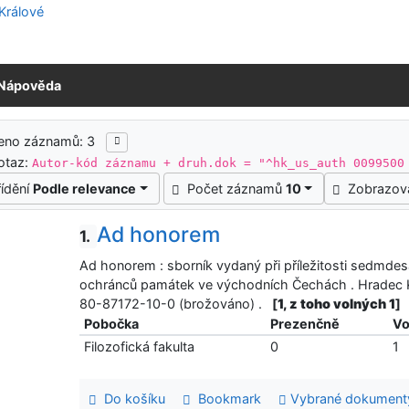
Nápověda
ledky vyhledávání
zeno záznamů: 3
otaz:
Autor-kód záznamu + druh.dok = "^hk_us_auth 0099500
řídění
Podle relevance
Počet záznamů
10
Zobrazov
Ad honorem
1.
Ad honorem : sborník vydaný při příležitosti sedmde
ochránců památek ve východních Čechách . Hradec Krá
80-87172-10-0 (brožováno) .
[
1, z toho volných 1
]
Pobočka
Prezenčně
Vo
Filozofická fakulta
0
1
Do košíku
Bookmark
Vybrané dokument