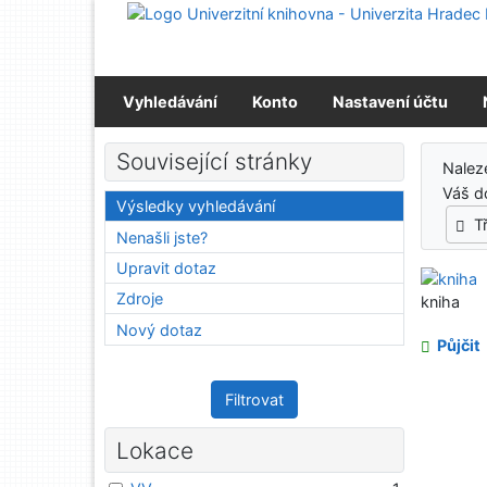
Přejít na obsah
Přejít na menu
Prohlášení o webové přístupnosti
Vyhledávání
Konto
Nastavení účtu
Výs
Související stránky
Nale
Váš d
Výsledky vyhledávání
T
Nenašli jste?
Upravit dotaz
Zdroje
kniha
Nový dotaz
Půjčit
Filtrovat
Lokace