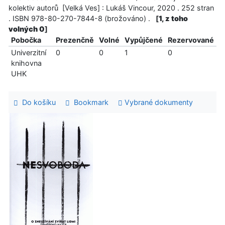
kolektiv autorů [Velká Ves] : Lukáš Vincour, 2020 . 252 stran
. ISBN 978-80-270-7844-8 (brožováno) .
[
1, z toho
volných 0
]
Pobočka
Prezenčně
Volné
Vypůjčené
Rezervované
Univerzitní
0
0
1
0
knihovna
UHK
Do košíku
Bookmark
Vybrané dokumenty