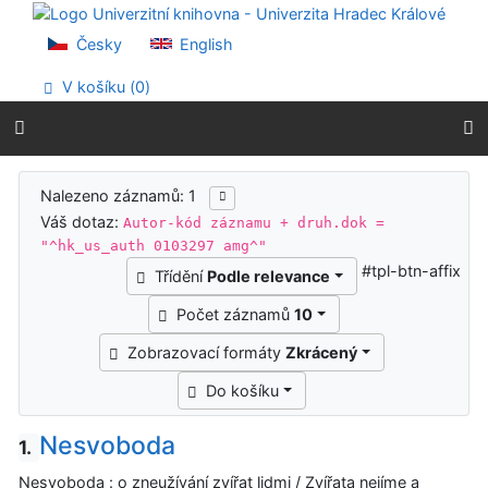
Přejít na obsah
Přejít na menu
Česky
English
Prohlášení o webové přístupnosti
V košíku (
0
)
Výsledky vyhledávání
Nalezeno záznamů: 1
Váš dotaz:
Autor-kód záznamu + druh.dok =
"^hk_us_auth 0103297 amg^"
#tpl-btn-affix
Třídění
Podle relevance
Počet záznamů
10
Zobrazovací formáty
Zkrácený
Do košíku
Nesvoboda
1.
Nesvoboda : o zneužívání zvířat lidmi / Zvířata nejíme a