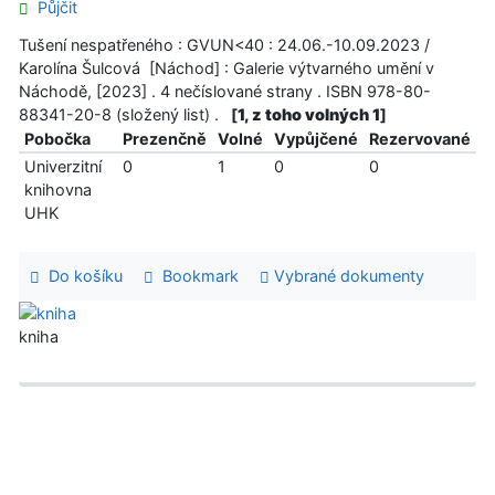
Půjčit
Tušení nespatřeného : GVUN<40 : 24.06.-10.09.2023 /
Karolína Šulcová [Náchod] : Galerie výtvarného umění v
Náchodě, [2023] . 4 nečíslované strany . ISBN 978-80-
88341-20-8 (složený list) .
[
1, z toho volných 1
]
Pobočka
Prezenčně
Volné
Vypůjčené
Rezervované
Univerzitní
0
1
0
0
knihovna
UHK
Do košíku
Bookmark
Vybrané dokumenty
kniha