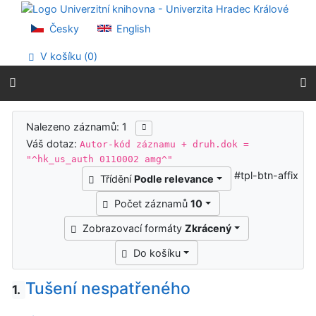
Přejít na obsah
Přejít na menu
Česky
English
Prohlášení o webové přístupnosti
V košíku (
0
)
Výsledky vyhledávání
Nalezeno záznamů: 1
Váš dotaz:
Autor-kód záznamu + druh.dok =
"^hk_us_auth 0110002 amg^"
#tpl-btn-affix
Třídění
Podle relevance
Počet záznamů
10
Zobrazovací formáty
Zkrácený
Do košíku
Tušení nespatřeného
1.