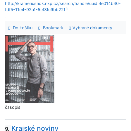
http://krameriusndk.nkp.cz/search/handle/uuid:4e014b40-
fdf5-11e4-92a1-5ef3fc9bb22f
.
Do košíku
Bookmark
Vybrané dokumenty
časopis
Krajské noviny
9.