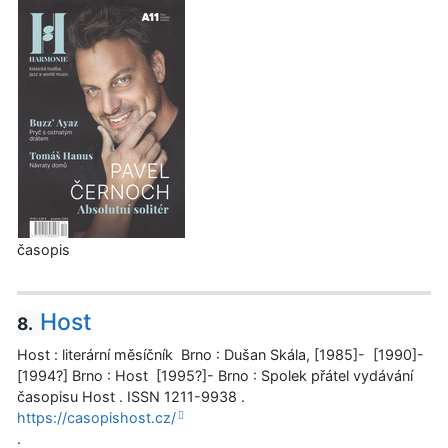
časopis
Host
8.
Host : literární měsíčník Brno : Dušan Skála, [1985]- [1990]-
[1994?] Brno : Host [1995?]- Brno : Spolek přátel vydávání
časopisu Host . ISSN 1211-9938 .
https://casopishost.cz/
.