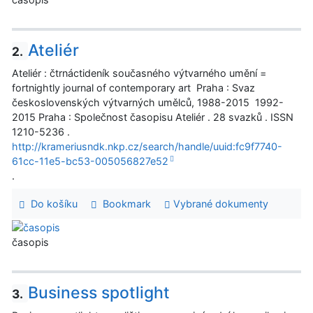
Ateliér
2.
Ateliér : čtrnáctideník současného výtvarného umění =
fortnightly journal of contemporary art Praha : Svaz
československých výtvarných umělců, 1988-2015 1992-
2015 Praha : Společnost časopisu Ateliér . 28 svazků . ISSN
1210-5236 .
http://krameriusndk.nkp.cz/search/handle/uuid:fc9f7740-
61cc-11e5-bc53-005056827e52
.
Do košíku
Bookmark
Vybrané dokumenty
časopis
Business spotlight
3.