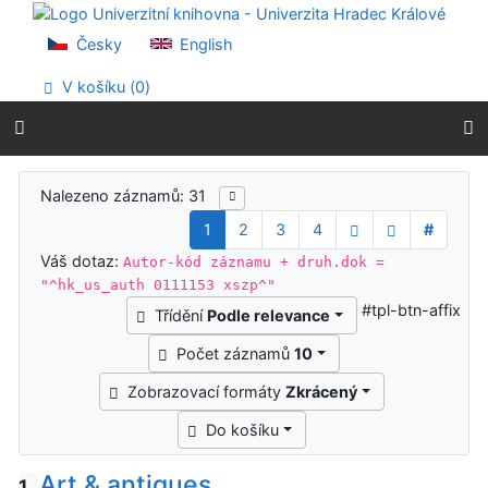
Přejít na obsah
Přejít na menu
Česky
English
Prohlášení o webové přístupnosti
V košíku (
0
)
Výsledky vyhledávání
Nalezeno záznamů: 31
1
2
3
4
#
Váš dotaz:
Autor-kód záznamu + druh.dok =
"^hk_us_auth 0111153 xszp^"
#tpl-btn-affix
Třídění
Podle relevance
Počet záznamů
10
Zobrazovací formáty
Zkrácený
Do košíku
Art & antiques
1.