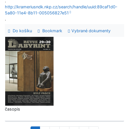
.
http://krameriusndk.nkp.cz/search/handle/uuid:89caf1d0-
5a80-11e4-8b11-005056827e51
.
Do košíku
Bookmark
Vybrané dokumenty
časopis