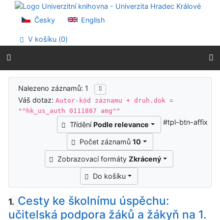
Přejít na obsah
Přejít na menu
Česky
English
Prohlášení o webové přístupnosti
V košíku (
0
)
Výsledky vyhledávání
Nalezeno záznamů: 1
Váš dotaz:
Autor-kód záznamu + druh.dok =
"^hk_us_auth 0111887 amg^"
#tpl-btn-affix
Třídění
Podle relevance
Počet záznamů
10
Zobrazovací formáty
Zkrácený
Do košíku
Cesty ke školnímu úspěchu:
1.
učitelská podpora žáků a žákyň na 1.